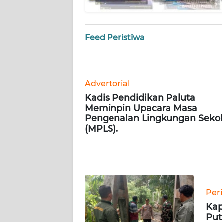
WN
JOGJA
Feed Peristiwa
WN
JATIM
Advertorial
WN
Kadis Pendidikan Paluta
BALI
Meminpin Upacara Masa
Pengenalan Lingkungan Seko
WN
(MPLS).
KALBAR
WN
KALTENG
Per
WN
Kap
KALTARA
Put