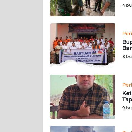
4 bu
WN
KALSEL
WN
Per
KALTIM
Bup
Ban
WN
8 bu
SULSEL
WN
GORONTALO
Per
Ket
WN
Tap
SULUT
9 bu
WN
MALUKU