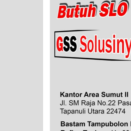
WN
JAMBI
WN
SULTRA
WN
NTB
WN
SULTENG
WN
SULBAR
WN
BABEL