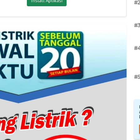
Install Aplikasi
#
#
#
#