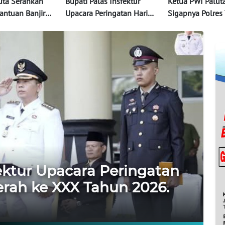
uta Serahkan
Bupati Palas Insfektur
Ketua PWI Paluta
antuan Banjir
Upacara Peringatan Hari
Sigapnya Polres 
r ke Bupati
Otonomi Daerah ke XXX
Tangkap Terdug
Tahun 2026.
ektur Upacara Peringatan
rah ke XXX Tahun 2026.