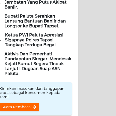
2
Jembatan Yang Putus Akibat
Banjir.
Bupati Paluta Serahkan
3
Lansung Bantuan Banjir dan
Longsor ke Bupati Tapsel.
Ketua PWI Paluta Apresiasi
4
Sigapnya Polres Tapsel
Tangkap Terduga Begal
Aktivis Dan Pemerhati
Pandapotan Siregar. Mendesak
5
Kejati Sumut Segera Tindak
Lanjuti. Dugaan Suap ASN
Paluta.
Kirimkan masukan dan tanggapan
anda sebagai konsumen kepada
kami.
Suara Pembaca