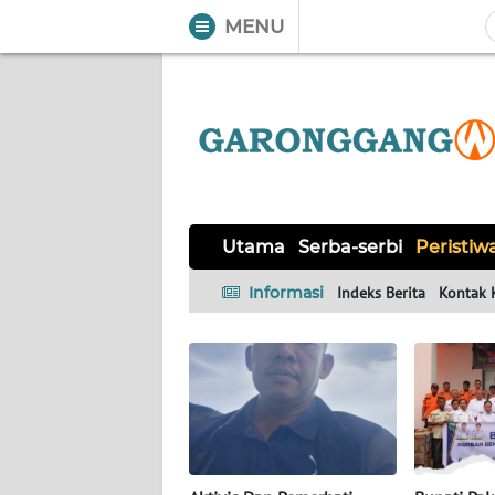
MENU
WAHANA
Tutup
TV
UTAMA
SERBA-
Utama
Serba-serbi
Peristiw
SERBI
Informasi
Indeks Berita
Kontak 
PERISTIWA
TOKOH
Informasi
INDEKS