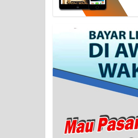
WN
NTT
WN
KEPRI
WN
PAPUA
WN
PAPUA
BARAT
WN
RIAU
WN
SERAMBI