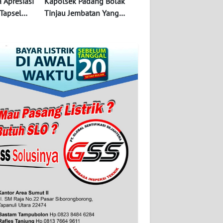
 Apresiasi
Kapolsek Padang Bolak
Tapsel
Tinjau Jembatan Yang
a Begal
Putus Akibat Banjir.