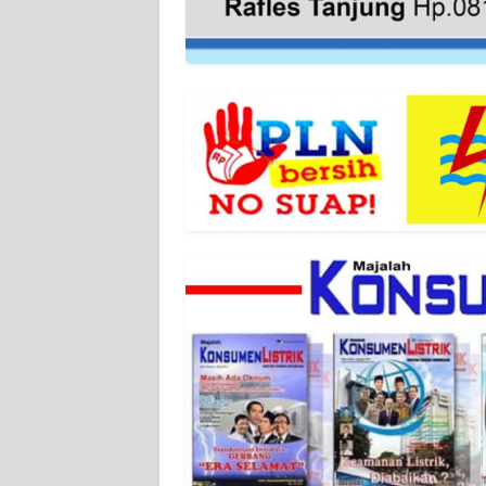
WN
SUMBAR
WN
SUMSEL
WN
BENGKULU
WN
LAMPUNG
WN
JATENG
WN
NUSANTARA