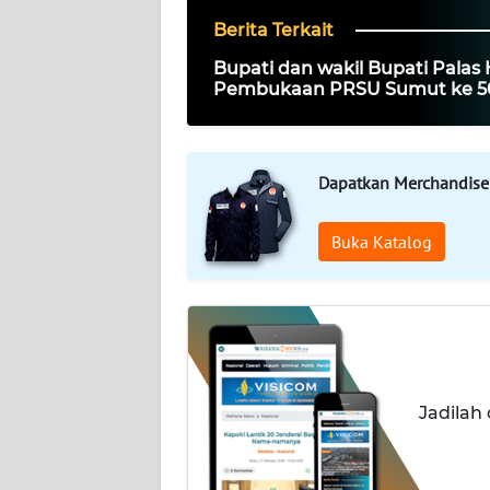
Berita Terkait
DISCLAIMER
Bupati dan wakil Bupati Palas 
Pembukaan PRSU Sumut ke 5
Wahana
Tahun 2026.
News
Regional
Dapatkan Merchandise
WN
SUMUT
Buka Katalog
WN
JAKARTA
WN
JABAR
Jadilah
WN
BANTEN