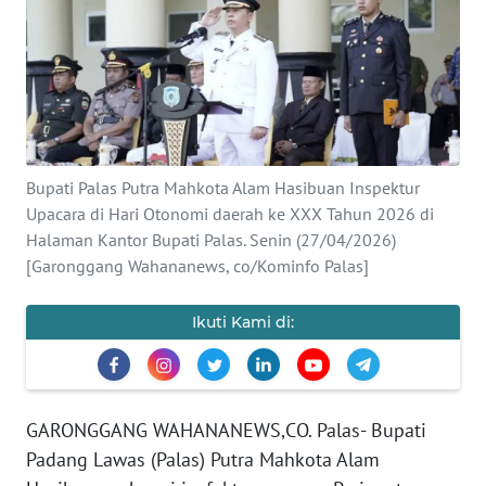
INDEKS
BERITA
KONTAK
KAMI
Bupati Palas Putra Mahkota Alam Hasibuan Inspektur
INFO
IKLAN
Upacara di Hari Otonomi daerah ke XXX Tahun 2026 di
Halaman Kantor Bupati Palas. Senin (27/04/2026)
[Garonggang Wahananews, co/Kominfo Palas]
TENTANG
KAMI
Ikuti Kami di:
PEDOMAN
MEDIA
SIBER
GARONGGANG WAHANANEWS,CO. Palas- Bupati
REDAKSI
Padang Lawas (Palas) Putra Mahkota Alam