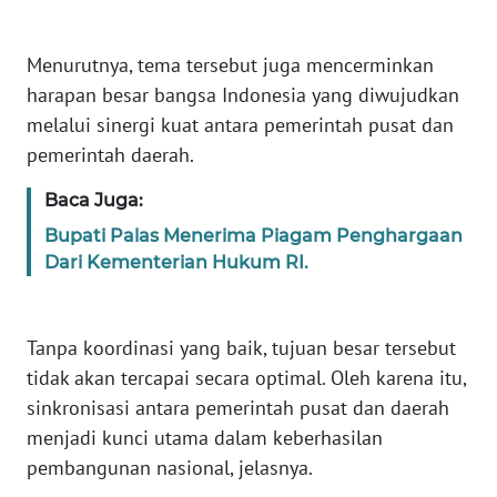
WN
BABEL
Menurutnya, tema tersebut juga mencerminkan
WN
harapan besar bangsa Indonesia yang diwujudkan
SUMBAR
melalui sinergi kuat antara pemerintah pusat dan
pemerintah daerah.
WN
SUMSEL
Baca Juga:
Bupati Palas Menerima Piagam Penghargaan
WN
Dari Kementerian Hukum RI.
BENGKULU
WN
Tanpa koordinasi yang baik, tujuan besar tersebut
LAMPUNG
tidak akan tercapai secara optimal. Oleh karena itu,
sinkronisasi antara pemerintah pusat dan daerah
WN
menjadi kunci utama dalam keberhasilan
JATENG
pembangunan nasional, jelasnya.
WN