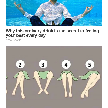
WN
BOGOR
WN
DEPOK
WN
TAPANULI
UTARA
WN
SAMOSIR
WN
PADANG
LAWAS
WN
SUMEDANG