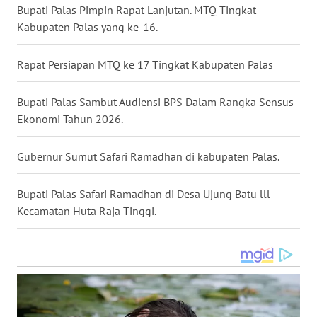
WN
Bupati Palas Pimpin Rapat Lanjutan. MTQ Tingkat
TAPANULI
Kabupaten Palas yang ke-16.
SELATAN
Rapat Persiapan MTQ ke 17 Tingkat Kabupaten Palas
WN
TANJUNG
Bupati Palas Sambut Audiensi BPS Dalam Rangka Sensus
LESUNG
Ekonomi Tahun 2026.
WN
KARO
Gubernur Sumut Safari Ramadhan di kabupaten Palas.
WN
Bupati Palas Safari Ramadhan di Desa Ujung Batu lll
SIMALUNGUN
Kecamatan Huta Raja Tinggi.
WN
LABUHANBATU
WN
TAPANULI