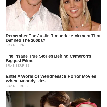
WN
NATUNA
WN
BINTAN
WN
MANDALIKA
WN
LIKUPANG
WN
LABUANBAJO
WN
BORNEO
Wahana