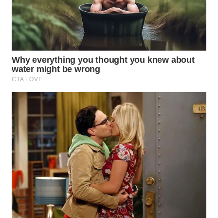
WAHANA
LISTRIK
WAHANA
TRAVEL
WAHANA
TV
WAHANANEWS
ID
WAHANANEWS
CO ID
WAHANANEWS
NET
WAHANA