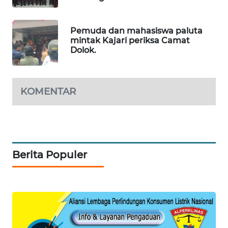
SIBARAGAS
NEWS
Pemuda dan mahasiswa paluta
METRO
mintak Kajari periksa Camat
SIANTAR
Dolok.
NEWS
METRO
KOMENTAR
MEDAN
NEWS
METRO
JAKARTA
Berita Populer
NEWS
KRT
NEWS
KARING