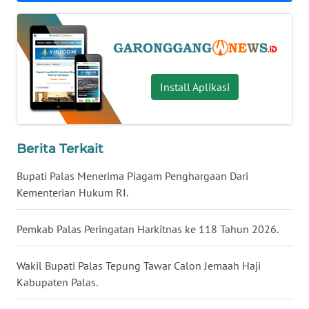
MALUKU
WN
MALUT
Install Aplikasi
WN
DAIRI
WN
Berita Terkait
DANAU
Bupati Palas Menerima Piagam Penghargaan Dari
TOBA
Kementerian Hukum RI.
WN
NIAS
Pemkab Palas Peringatan Harkitnas ke 118 Tahun 2026.
WN
Wakil Bupati Palas Tepung Tawar Calon Jemaah Haji
LANGKAT
Kabupaten Palas.