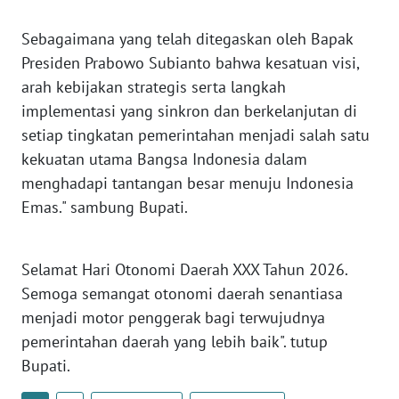
NUSANTARA
Sebagaimana yang telah ditegaskan oleh Bapak
Presiden Prabowo Subianto bahwa kesatuan visi,
WN
JOGJA
arah kebijakan strategis serta langkah
implementasi yang sinkron dan berkelanjutan di
WN
setiap tingkatan pemerintahan menjadi salah satu
JATIM
kekuatan utama Bangsa Indonesia dalam
menghadapi tantangan besar menuju Indonesia
WN
Emas." sambung Bupati.
BALI
WN
Selamat Hari Otonomi Daerah XXX Tahun 2026.
KALBAR
Semoga semangat otonomi daerah senantiasa
menjadi motor penggerak bagi terwujudnya
WN
pemerintahan daerah yang lebih baik". tutup
KALTENG
Bupati.
WN