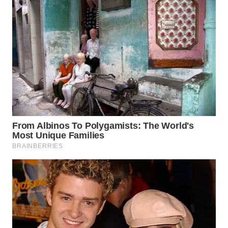
PRIANGAN
TIMUR
WN
SEMARANG
WN
SOLO
WN
BOROBUDUR
WN
MADURA
WN
SURABAYA