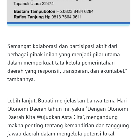
WN
SERAMBI
WN
JAMBI
Semangat kolaborasi dan partisipasi aktif dari
WN
berbagai pihak inilah yang menjadi pilar utama
SULTRA
dalam memperkuat tata kelola pemerintahan
WN
daerah yang responsif, transparan, dan akuntabel."
NTB
tambahnya.
WN
SULTENG
Lebih lanjut, Bupati menjelaskan bahwa tema Hari
Otonomi Daerah tahun ini, yakni “Dengan Otonomi
WN
Daerah Kita Wujudkan Asta Cita”, mengandung
SULBAR
makna penting tentang kemandirian dan tanggung
jawab daerah dalam mengelola potensi lokal.