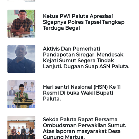
KONSUMEN
Ketua PWI Paluta Apresiasi
FORWAMKI
Sigapnya Polres Tapsel Tangkap
Terduga Begal
ALPERKLINAS
Aktivis Dan Pemerhati
FORJASIDA
Pandapotan Siregar. Mendesak
Kejati Sumut Segera Tindak
Lanjuti. Dugaan Suap ASN Paluta.
TAMBANG
NEWS
Hari santri Nasional (HSN) Ke 11
Resmi Di buka Wakil Bupati
SITUNGIR
Paluta.
NEWS
SIDIKALANG
Sekda Paluta Rapat Bersama
NEWS
Ombudsman Perwakilan Sumut.
Atas laporan masyarakat Desa
Gunung Martua.