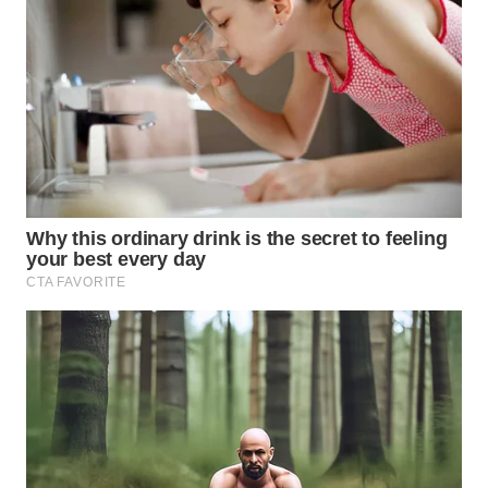
Media
Group
WAHANA
NEWS
WAHANA
TANI
WAHANA
ADVOKAT
WAHANA
INFRASTRUKTUR
WAHANA
KONSUMEN