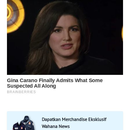
DESA
WISATA
LAPAK
WAHANA
Wahana
Network
KONSUMEN
LISTRIK
MASYARAKAT
KELISTRIKAN
WALINKI
ID
Dapatkan Merchandise Eksklusif
Wahana News