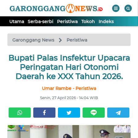
Utama
Serba-serbi
Peristiwa
Tokoh
Indeks
WAHANA
Tutup
TV
Garonggang News
Peristiwa
UTAMA
Bupati Palas Insfektur Upacara
Peringatan Hari Otonomi
SERBA-
Daerah ke XXX Tahun 2026.
SERBI
Umar Rambe - Peristiwa
PERISTIWA
Senin, 27 April 2026 - 14:04 WIB
TOKOH
Informasi