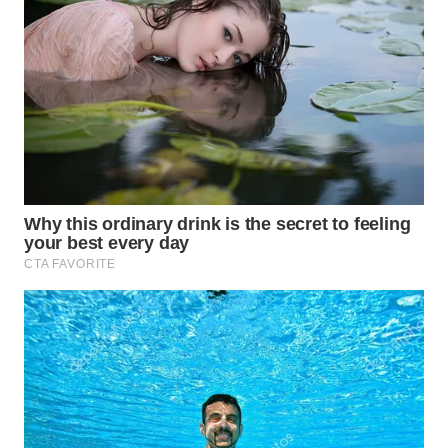
TENGAH
WN DELI
SERDANG
WN
TEBING
TINGGI
WN
PAKPAK
WN
KARAWANG
WN
BEKASI