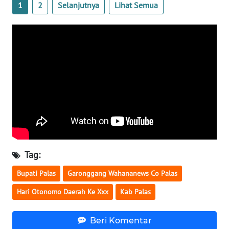
1
2
Selanjutnya
Lihat Semua
KALTARA
WN
KALSEL
WN
KALTIM
WN
SULSEL
WN
Tag:
GORONTALO
Bupati Palas
Garonggang Wahananews Co Palas
WN
Hari Otonomo Daerah Ke Xxx
Kab Palas
SULUT
Beri Komentar
WN