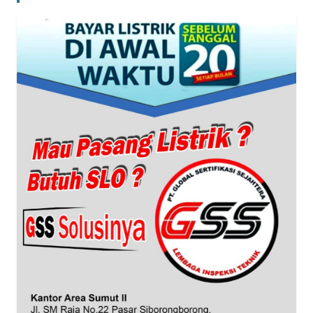
BANTEN
WN
NTT
WN
KEPRI
WN
PAPUA
WN
PAPUA
BARAT
WN
RIAU