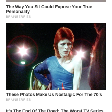
WN
CIANJUR
WN
KEPULAUAN
SERIBU
WN
TANGERANG
WN
BINJAI
WN
CIREBON
WN