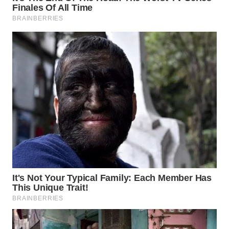
INDRAMAYU
WN
KUNINGAN
WN
MAJALENGKA
WN
SUBANG
WN
SUKABUMI
WN
PURWAKARTA
WN