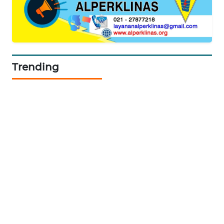
NEWS
JURNAL
MARITIM
Trending
HUMBANG
NEWS
GARONGGANG
NEWS
FISUELRI
ID
ENERGI
NEWS
CILEUNGSI