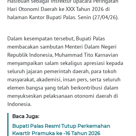
Hasibuan sebagai insfektur upacara Peringatan
KARIR
Hari Otonomi Daerah ke XXX Tahun 2026 di
halaman Kantor Bupati Palas. Senin (27/04/26).
DISCLAIMER
Dalam kesempatan tersebut, Bupati Palas
Wahana
News
membacakan sambutan Menteri Dalam Negeri
Regional
Republik Indonesia, Muhammad Tito Karnavian
menyampaikan salam sekaligus apresiasi kepada
WN
seluruh jajaran pemerintah daerah, para tokoh
SUMUT
masyarakat, akademisi, insan pers, serta seluruh
elemen bangsa yang telah berkontribusi dalam
WN
JAKARTA
menyukseskan pelaksanaan otonomi daerah di
Indonesia.
WN
Baca Juga:
JABAR
Bupati Palas Resmi Tutup Perkemahan
WN
Kwartir Pramuka ke -16 Tahun 2026