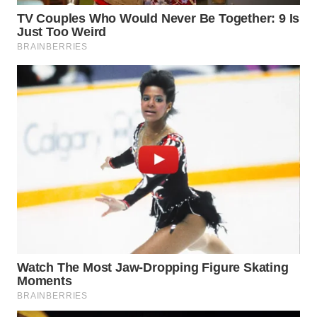
SPORT
WAHANA
UMKM
WAHANA
SELEB
WAHANA
PERSONA
WAHANA
OTOMOTIF
WAHANA
HEALTH
WAHANA