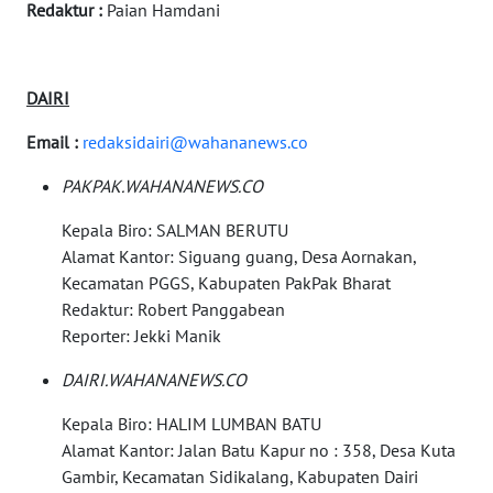
Redaktur :
Paian Hamdani
WN
CIANJUR
DAIRI
WN
Email :
redaksidairi@wahananews.co
KEPULAUAN
SERIBU
PAKPAK.WAHANANEWS.CO
Kepala Biro: SALMAN BERUTU
WN
Alamat Kantor: Siguang guang, Desa Aornakan,
TANGERANG
Kecamatan PGGS, Kabupaten PakPak Bharat
Redaktur: Robert Panggabean
WN
Reporter: Jekki Manik
BINJAI
DAIRI.WAHANANEWS.CO
WN
Kepala Biro: HALIM LUMBAN BATU
CIREBON
Alamat Kantor: Jalan Batu Kapur no : 358, Desa Kuta
Gambir, Kecamatan Sidikalang, Kabupaten Dairi
WN