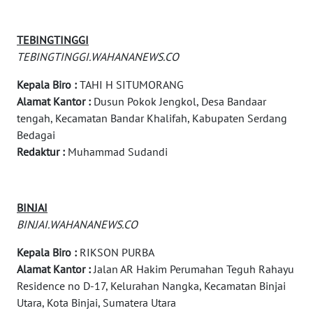
WN
BOGOR
TEBINGTINGGI
TEBINGTINGGI.WAHANANEWS.CO
WN
DEPOK
Kepala Biro :
TAHI H SITUMORANG
Alamat Kantor :
Dusun Pokok Jengkol, Desa Bandaar
WN
tengah, Kecamatan Bandar Khalifah, Kabupaten Serdang
TAPANULI
Bedagai
UTARA
Redaktur :
Muhammad Sudandi
WN
SAMOSIR
BINJAI
BINJAI.WAHANANEWS.CO
WN
PADANG
Kepala Biro :
RIKSON PURBA
LAWAS
Alamat Kantor :
Jalan AR Hakim Perumahan Teguh Rahayu
Residence no D-17, Kelurahan Nangka, Kecamatan Binjai
WN
Utara, Kota Binjai, Sumatera Utara
SUMEDANG