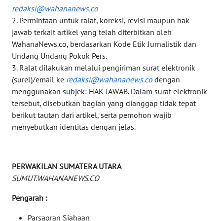
MALUKU
redaksi@wahananews.co
2. Permintaan untuk ralat, koreksi, revisi maupun hak
WN
jawab terkait artikel yang telah diterbitkan oleh
MALUT
WahanaNews.co, berdasarkan Kode Etik Jurnalistik dan
Undang Undang Pokok Pers.
3. Ralat dilakukan melalui pengiriman surat elektronik
WN
DAIRI
(surel)/email ke
redaksi@wahananews.co
dengan
menggunakan subjek: HAK JAWAB. Dalam surat elektronik
tersebut, disebutkan bagian yang dianggap tidak tepat
WN
berikut tautan dari artikel, serta pemohon wajib
DANAU
TOBA
menyebutkan identitas dengan jelas.
WN
NIAS
PERWAKILAN SUMATERA UTARA
SUMUT.WAHANANEWS.CO
WN
Pengarah :
LANGKAT
Parsaoran Siahaan