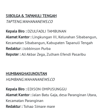
DESA
WISATA
SIBOLGA & TAPANULI TENGAH
TAPTENG.WAHANANEWS.CO
LAPAK
WAHANA
Kepala Biro :
DZULFADLI TAMBUNAN
Alamat Kantor :
Lingkungan III, Kelurahan Sibabangun,
Wahana
Kecamatan Sibabangun, Kabupaten Tapanuli Tengah
Network
Redaktur :
Jobbinson Purba
Repoter :
Ali Akbar Zega, Zulham Efendi Pasaribu
KONSUMEN
LISTRIK
HUMBANGHASUNDUTAN
MASYARAKAT
KELISTRIKAN
HUMBANG.WAHANANEWS.CO
Kepala Biro :
EDISON OMPUSUNGGU
WALINKI
Alamat Kantor :
Jalan Batu Gaja, desa Paranginan Utara,
ID
Kecamatan Paranginan
Redaktur :
Tohap Simare mare