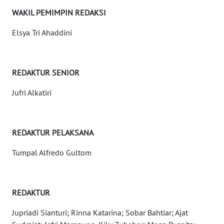
BANTEN
WAKIL PEMIMPIN REDAKSI
WN
Elsya Tri Ahaddini
NTT
WN
REDAKTUR SENIOR
KEPRI
Jufri Alkatiri
WN
PAPUA
REDAKTUR PELAKSANA
WN
Tumpal Alfredo Gultom
PAPUA
BARAT
WN
REDAKTUR
RIAU
Jupriadi Sianturi; Rinna Katarina; Sobar Bahtiar; Ajat