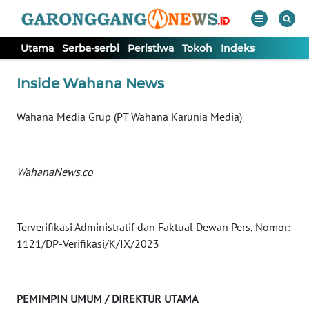
Utama
Serba-serbi
Peristiwa
Tokoh
Indeks
WAHANA
Tutup
Inside Wahana News
TV
Wahana Media Grup (PT Wahana Karunia Media)
UTAMA
SERBA-
WahanaNews.co
SERBI
PERISTIWA
Terverifikasi Administratif dan Faktual Dewan Pers, Nomor:
1121/DP-Verifikasi/K/IX/2023
TOKOH
Informasi
PEMIMPIN UMUM / DIREKTUR UTAMA