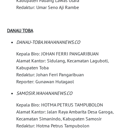
Kabupaten Padang Lawas Utara
SPORT
Redaktur: Umar Seno Aji Rambe
WAHANA
UMKM
DANAU TOBA
DANAU-TOBA.WAHANANEWS.CO
WAHANA
SELEB
Kepala Biro: JOHAN FERRI PANGARIBUAN
Alamat Kantor: Sidulang, Kecamatan Laguboti,
WAHANA
Kabupaten Toba
PERSONA
Redaktur: Johan Ferri Pangaribuan
Reporter: Gunawan Hutagaol
WAHANA
OTOMOTIF
SAMOSIR.WAHANANEWS.CO
Kepala Biro: HOTMA PETRUS TAMPUBOLON
WAHANA
Alamat Kantor: Jalan Raya Ambarita Desa Garoga,
HEALTH
Kecamatan Simanindo, Kabupaten Samosir
Redaktur: Hotma Petrus Tampubolon
WAHANA