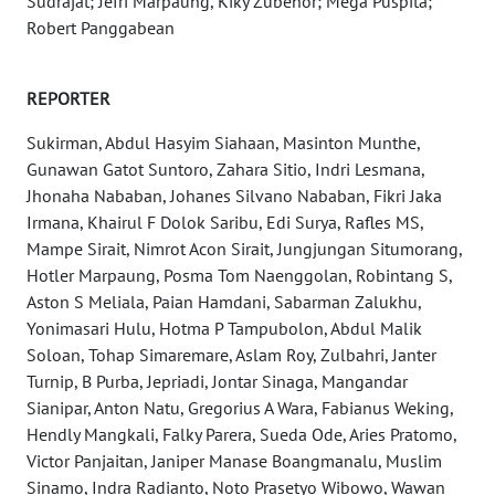
Sudrajat; Jefri Marpaung, Kiky Zubehor; Mega Puspita;
WN
Robert Panggabean
SERAMBI
WN
REPORTER
JAMBI
Sukirman, Abdul Hasyim Siahaan, Masinton Munthe,
Gunawan Gatot Suntoro, Zahara Sitio, Indri Lesmana,
WN
SULTRA
Jhonaha Nababan, Johanes Silvano Nababan, Fikri Jaka
Irmana, Khairul F Dolok Saribu, Edi Surya, Rafles MS,
Mampe Sirait, Nimrot Acon Sirait, Jungjungan Situmorang,
WN
Hotler Marpaung, Posma Tom Naenggolan, Robintang S,
NTB
Aston S Meliala, Paian Hamdani, Sabarman Zalukhu,
Yonimasari Hulu, Hotma P Tampubolon, Abdul Malik
WN
Soloan, Tohap Simaremare, Aslam Roy, Zulbahri, Janter
SULTENG
Turnip, B Purba, Jepriadi, Jontar Sinaga, Mangandar
Sianipar, Anton Natu, Gregorius A Wara, Fabianus Weking,
WN
Hendly Mangkali, Falky Parera, Sueda Ode, Aries Pratomo,
SULBAR
Victor Panjaitan, Janiper Manase Boangmanalu, Muslim
Sinamo, Indra Radianto, Noto Prasetyo Wibowo, Wawan