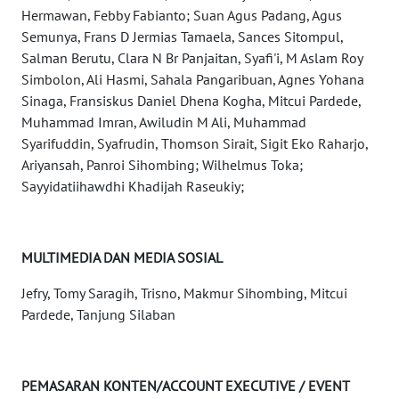
WN
Hermawan, Febby Fabianto; Suan Agus Padang, Agus
BABEL
Semunya, Frans D Jermias Tamaela, Sances Sitompul,
Salman Berutu, Clara N Br Panjaitan, Syafi'i, M Aslam Roy
WN
Simbolon, Ali Hasmi, Sahala Pangaribuan, Agnes Yohana
SUMBAR
Sinaga, Fransiskus Daniel Dhena Kogha, Mitcui Pardede,
Muhammad Imran, Awiludin M Ali, Muhammad
WN
Syarifuddin, Syafrudin, Thomson Sirait, Sigit Eko Raharjo,
SUMSEL
Ariyansah, Panroi Sihombing; Wilhelmus Toka;
Sayyidatiihawdhi Khadijah Raseukiy;
WN
BENGKULU
MULTIMEDIA DAN MEDIA SOSIAL
WN
LAMPUNG
Jefry, Tomy Saragih, Trisno, Makmur Sihombing, Mitcui
Pardede, Tanjung Silaban
WN
JATENG
PEMASARAN KONTEN/ACCOUNT EXECUTIVE / EVENT
WN