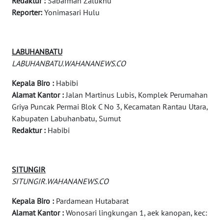
Redaktur :
Sabarman Zalukhu
KONSUMEN
Reporter:
Yonimasari Hulu
FORWAMKI
LABUHANBATU
ALPERKLINAS
LABUHANBATU.WAHANANEWS.CO
Kepala Biro :
Habibi
FORJASIDA
Alamat Kantor :
Jalan Martinus Lubis, Komplek Perumahan
Griya Puncak Permai Blok C No 3, Kecamatan Rantau Utara,
TAMBANG
Kabupaten Labuhanbatu, Sumut
NEWS
Redaktur :
Habibi
SITUNGIR
NEWS
SITUNGIR
SITUNGIR.WAHANANEWS.CO
SIDIKALANG
NEWS
Kepala Biro :
Pardamean Hutabarat
Alamat Kantor :
Wonosari lingkungan 1, aek kanopan, kec: