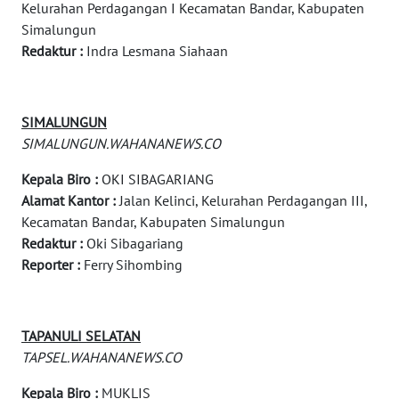
Kelurahan Perdagangan I Kecamatan Bandar, Kabupaten
Media
Simalungun
Group
Redaktur :
Indra Lesmana Siahaan
WAHANA
NEWS
SIMALUNGUN
WAHANA
SIMALUNGUN.WAHANANEWS.CO
TANI
Kepala Biro :
OKI SIBAGARIANG
Alamat Kantor :
Jalan Kelinci, Kelurahan Perdagangan III,
WAHANA
Kecamatan Bandar, Kabupaten Simalungun
ADVOKAT
Redaktur :
Oki Sibagariang
Reporter :
Ferry Sihombing
WAHANA
INFRASTRUKTUR
WAHANA
TAPANULI SELATAN
KONSUMEN
TAPSEL.WAHANANEWS.CO
Kepala Biro :
MUKLIS