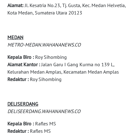
TENGAH
Alamat:
Jl. Kesatria No.23, Tj. Gusta, Kec. Medan Helvetia,
Kota Medan, Sumatera Utara 20123
WN DELI
SERDANG
MEDAN
WN
METRO-MEDAN.WAHANANEWS.CO
TEBING
TINGGI
Kepala Biro :
Roy Sihombing
Alamat Kantor :
Jalan Garu I Gang Kurma no 139 L,
Kelurahan Medan Amplas, Kecamatan Medan Amplas
WN
PAKPAK
Redaktur :
Roy Sihombing
WN
KARAWANG
DELISERDANG
DELISEERDANG.WAHANANEWS.CO
WN
Kepala Biro :
Rafles MS
BEKASI
Redaktur :
Rafles MS