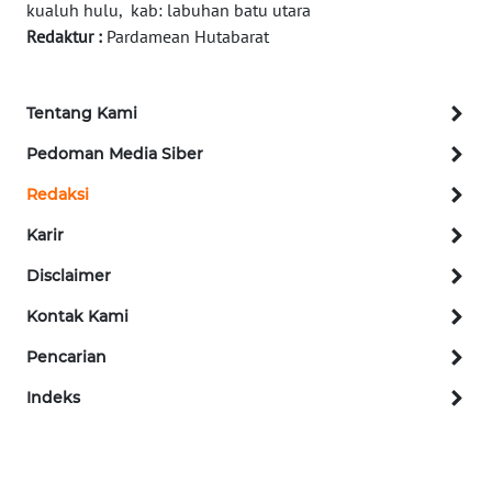
SIBARAGAS
kualuh hulu, kab: labuhan batu utara
NEWS
Redaktur :
Pardamean Hutabarat
METRO
SIANTAR
Tentang Kami
NEWS
Pedoman Media Siber
METRO
Redaksi
MEDAN
NEWS
Karir
Disclaimer
METRO
JAKARTA
Kontak Kami
NEWS
Pencarian
KRT
Indeks
NEWS
KARING