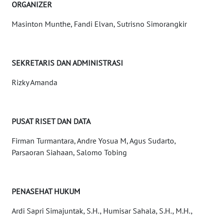
ORGANIZER
NUSANTARA
Masinton Munthe, Fandi Elvan, Sutrisno Simorangkir
WN
JOGJA
SEKRETARIS DAN ADMINISTRASI
WN
JATIM
Rizky Amanda
WN
BALI
PUSAT RISET DAN DATA
Firman Turmantara, Andre Yosua M, Agus Sudarto,
WN
Parsaoran Siahaan, Salomo Tobing
KALBAR
WN
KALTENG
PENASEHAT HUKUM
Ardi Sapri Simajuntak, S.H., Humisar Sahala, S.H., M.H.,
WN