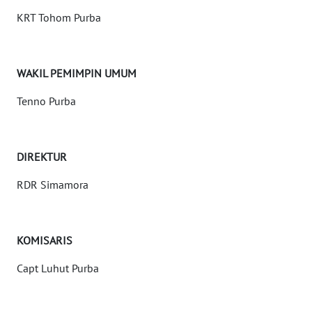
INDEKS
KRT Tohom Purba
BERITA
KONTAK
WAKIL PEMIMPIN UMUM
KAMI
Tenno Purba
INFO
IKLAN
DIREKTUR
TENTANG
RDR Simamora
KAMI
PEDOMAN
MEDIA
KOMISARIS
SIBER
Capt Luhut Purba
REDAKSI