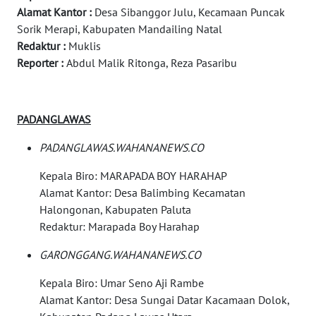
WAHANA
Alamat Kantor :
Desa Sibanggor Julu, Kecamaan Puncak
LISTRIK
Sorik Merapi, Kabupaten Mandailing Natal
Redaktur :
Muklis
WAHANA
Reporter :
Abdul Malik Ritonga, Reza Pasaribu
TRAVEL
WAHANA
PADANGLAWAS
TV
PADANGLAWAS.WAHANANEWS.CO
WAHANANEWS
ID
Kepala Biro: MARAPADA BOY HARAHAP
Alamat Kantor: Desa Balimbing Kecamatan
Halongonan, Kabupaten Paluta
WAHANANEWS
CO ID
Redaktur: Marapada Boy Harahap
GARONGGANG.WAHANANEWS.CO
WAHANANEWS
NET
Kepala Biro: Umar Seno Aji Rambe
Alamat Kantor: Desa Sungai Datar Kacamaan Dolok,
WAHANA