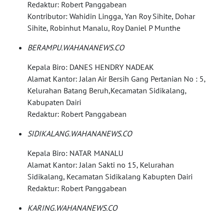
Redaktur: Robert Panggabean
INDRAMAYU
Kontributor: Wahidin Lingga, Yan Roy Sihite, Dohar
Sihite, Robinhut Manalu, Roy Daniel P Munthe
WN
KUNINGAN
BERAMPU.WAHANANEWS.CO
Kepala Biro: DANES HENDRY NADEAK
WN
MAJALENGKA
Alamat Kantor: Jalan Air Bersih Gang Pertanian No : 5,
Kelurahan Batang Beruh,Kecamatan Sidikalang,
Kabupaten Dairi
WN
Redaktur: Robert Panggabean
SUBANG
SIDIKALANG.WAHANANEWS.CO
WN
SUKABUMI
Kepala Biro: NATAR MANALU
Alamat Kantor: Jalan Sakti no 15, Kelurahan
WN
Sidikalang, Kecamatan Sidikalang Kabupten Dairi
PURWAKARTA
Redaktur: Robert Panggabean
KARING.WAHANANEWS.CO
WN