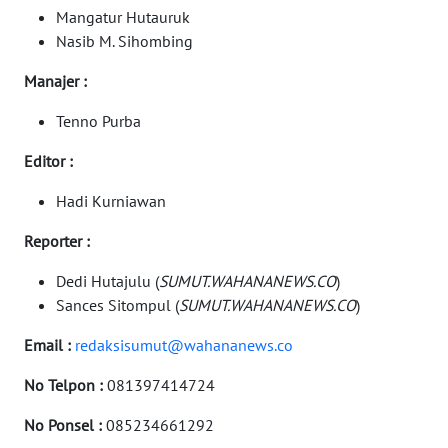
WN
Mangatur Hutauruk
TAPANULI
Nasib M. Sihombing
SELATAN
Manajer :
WN
Tenno Purba
TANJUNG
LESUNG
Editor :
WN
Hadi Kurniawan
KARO
Reporter :
WN
Dedi Hutajulu (
SUMUT.WAHANANEWS.CO
)
SIMALUNGUN
Sances Sitompul (
SUMUT.WAHANANEWS.CO
)
Email :
redaksisumut@wahananews.co
WN
LABUHANBATU
No Telpon :
081397414724
WN
No Ponsel :
085234661292
TAPANULI