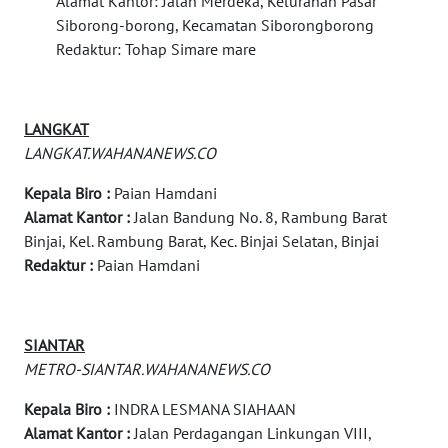
Alamat Kantor: Jalan Merdeka, Kelurahan Pasar
WN
NATUNA
Siborong-borong, Kecamatan Siborongborong
Redaktur: Tohap Simare mare
WN
BINTAN
LANGKAT
WN
LANGKAT.WAHANANEWS.CO
MANDALIKA
Kepala Biro :
Paian Hamdani
Alamat Kantor :
Jalan Bandung No. 8, Rambung Barat
WN
Binjai, Kel. Rambung Barat, Kec. Binjai Selatan, Binjai
LIKUPANG
Redaktur :
Paian Hamdani
WN
LABUANBAJO
SIANTAR
METRO-SIANTAR.WAHANANEWS.CO
WN
BORNEO
Kepala Biro :
INDRA LESMANA SIAHAAN
Alamat Kantor :
Jalan Perdagangan Linkungan VIII,
Wahana