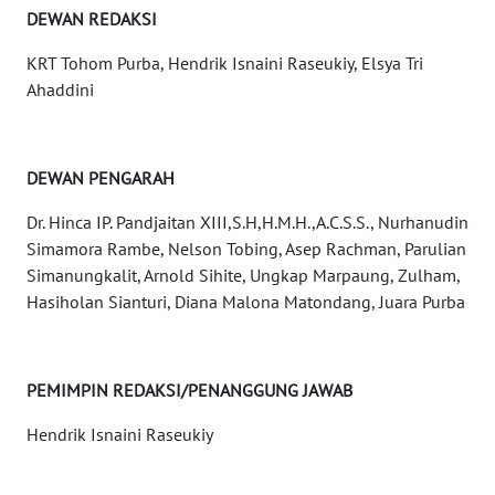
DEWAN REDAKSI
KARIR
KRT Tohom Purba, Hendrik Isnaini Raseukiy, Elsya Tri
DISCLAIMER
Ahaddini
Wahana
News
DEWAN PENGARAH
Regional
Dr. Hinca IP. Pandjaitan XIII,S.H,H.M.H.,A.C.S.S., Nurhanudin
WN
Simamora Rambe, Nelson Tobing, Asep Rachman, Parulian
SUMUT
Simanungkalit, Arnold Sihite, Ungkap Marpaung, Zulham,
Hasiholan Sianturi, Diana Malona Matondang, Juara Purba
WN
JAKARTA
PEMIMPIN REDAKSI/PENANGGUNG JAWAB
WN
JABAR
Hendrik Isnaini Raseukiy
WN