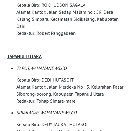
PRIANGAN
Kepala Biro: ROKHUDSON SAGALA
TIMUR
Alamat Kantor: Jalan Sedap Malam no : 59, Desa
Kalang Simbara, Kecamatan Sidikalang, Kabupaten
WN
Dairi
SEMARANG
Redaktur: Robert Panggabean
WN
SOLO
TAPANULI UTARA
WN
TAPUT.WAHANANEWS.CO
BOROBUDUR
Kepala Biro: DEDI HUTASOIT
Alamat Kantor: Jalan Merdeka No : 3, Kelurahan Pasar
WN
Siborong-borong, Kabupaen Tapanuli Utara
MADURA
Redaktur: Tohap Simare-mare
WN
SIBARAGAS.WAHANANEWS.CO
SURABAYA
Kepala Biro: DEDY JAURAT HUTASOIT