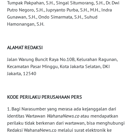
Tumpak Pakpahan, S.H., Singal Situmorang, S.H., Dr. Dwi
KALTARA
Putro Negoro, S.H., Jupryanto Purba, S.H., M.H., Indra
Gunawan, S.H., Ondo Simarmata, S.H., Suhud
WN
Hamonangan, S.H.
KALSEL
WN
ALAMAT REDAKSI
KALTIM
Jalan Warung Buncit Raya No.10B, Kelurahan Ragunan,
WN
Kecamatan Pasar Minggu, Kota Jakarta Selatan, DKI
SULSEL
Jakarta, 12540
WN
GORONTALO
KODE PERILAKU PERUSAHAAN PERS
WN
1. Bagi Narasumber yang merasa ada kejanggalan dari
SULUT
identitas Wartawan
WahanaNews.co
atau mendapatkan
perilaku tidak berkenan dari wartawan, bisa menghubungi
WN
Redaksi WahanaNews.co melalui surat elektronik ke