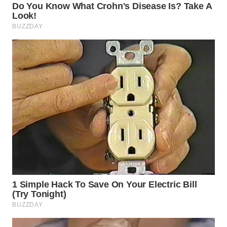
WAHANA
LISTRIK
WAHANA
TRAVEL
WAHANA
TV
WAHANANEWS
ID
WAHANANEWS
CO ID
WAHANANEWS
NET
WAHANA