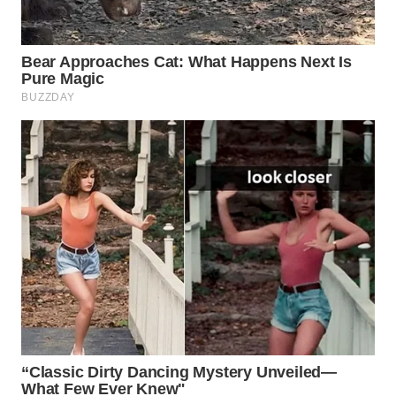
MAWAKA
ID
MARTABAT
NET
PLN
WATCH
MKLI
LPKKI
LKKI
KOPEKLIN
PORTAL