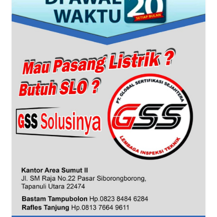
BANTEN
WN
NTT
WN
KEPRI
WN
PAPUA
WN
PAPUA
BARAT
WN
RIAU