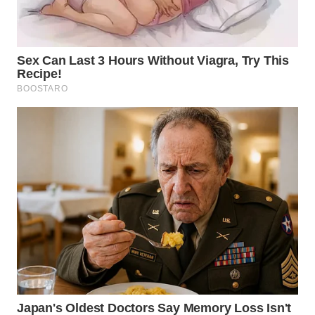
WN
CIANJUR
WN
KEPULAUAN
SERIBU
WN
TANGERANG
WN
BINJAI
WN
CIREBON
WN