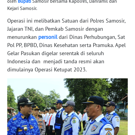
WN
oleh
Bupati
Samosir bersama Kapolres, Danramil dan
BABEL
Kejari Samosir.
Operasi ini melibatkan Satuan dari Polres Samosir,
WN
Jajaran TNI, dan Pemkab Samosir dengan
SUMBAR
menurunkan
personil
dari Dinas Perhubungan, Sat
Pol PP, BPBD, Dinas Kesehatan serta Pramuka. Apel
WN
SUMSEL
Gelar Pasukan digelar serentak di seluruh
Indonesia dan menjadi tanda resmi akan
WN
dimulainya Operasi Ketupat 2023.
BENGKULU
WN
LAMPUNG
WN
JATENG
WN