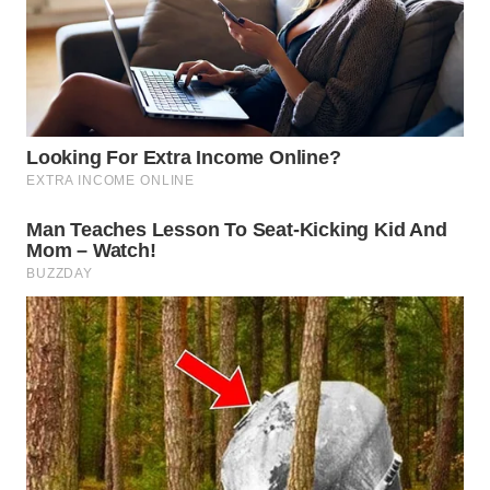
WN
NATUNA
WN
BINTAN
WN
MANDALIKA
WN
LIKUPANG
WN
LABUANBAJO
WN
BORNEO
Wahana