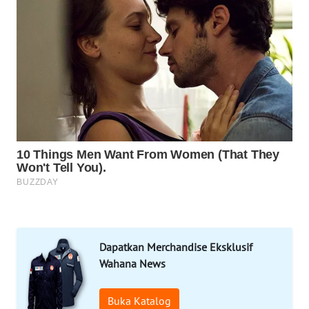
SIBARAGAS
NEWS
METRO
SIANTAR
NEWS
METRO
MEDAN
NEWS
METRO
JAKARTA
NEWS
Dapatkan Merchandise Eksklusif
KRT
NEWS
Wahana News
KARING
Buka Katalog