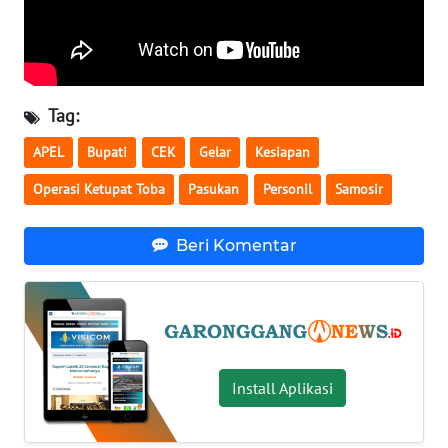
WN
TAPANULI
SELATAN
WN
Tag:
TANJUNG
LESUNG
APEL
Bupati
CEK
Gelar
Kesiapan
Operasi Ketupat Toba
Pasukan
Personil
Samosir
WN
KARO
Beri Komentar
WN
SIMALUNGUN
WN
LABUHANBATU
Install Aplikasi
WN
TAPANULI