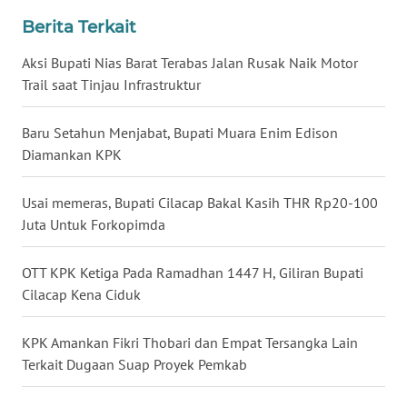
TENGAH
Berita Terkait
WN DELI
Aksi Bupati Nias Barat Terabas Jalan Rusak Naik Motor
SERDANG
Trail saat Tinjau Infrastruktur
WN
Baru Setahun Menjabat, Bupati Muara Enim Edison
TEBING
Diamankan KPK
TINGGI
Usai memeras, Bupati Cilacap Bakal Kasih THR Rp20-100
WN
Juta Untuk Forkopimda
PAKPAK
OTT KPK Ketiga Pada Ramadhan 1447 H, Giliran Bupati
WN
Cilacap Kena Ciduk
KARAWANG
KPK Amankan Fikri Thobari dan Empat Tersangka Lain
WN
Terkait Dugaan Suap Proyek Pemkab
BEKASI