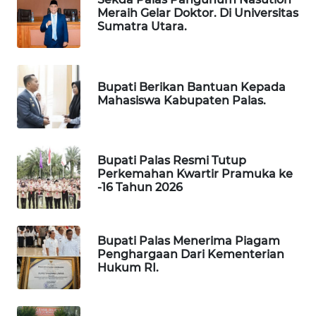
NEWS
Meraih Gelar Doktor. Di Universitas
Sumatra Utara.
BERKAT
NEWS
Bupati Berikan Bantuan Kepada
BERAMPU
Mahasiswa Kabupaten Palas.
NEWS
ANUGERAH
NEWS
Bupati Palas Resmi Tutup
Perkemahan Kwartir Pramuka ke
-16 Tahun 2026
AKHLAK
ID
Bupati Palas Menerima Piagam
PERAPKI
Penghargaan Dari Kementerian
NEWS
Hukum RI.
SONYA
ASA