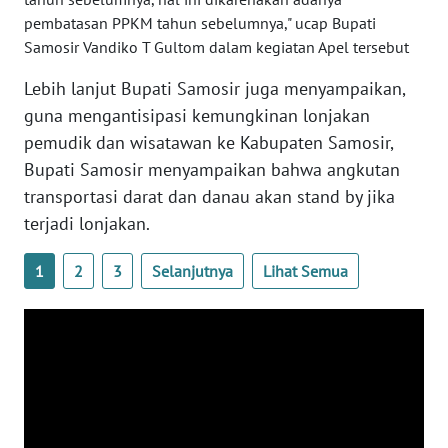
MALUKU
pembatasan PPKM tahun sebelumnya," ucap Bupati
Samosir Vandiko T Gultom dalam kegiatan Apel tersebut
WN
MALUT
Lebih lanjut Bupati Samosir juga menyampaikan,
guna mengantisipasi kemungkinan lonjakan
WN
pemudik dan wisatawan ke Kabupaten Samosir,
DAIRI
Bupati Samosir menyampaikan bahwa angkutan
transportasi darat dan danau akan stand by jika
WN
terjadi lonjakan.
DANAU
TOBA
1
2
3
Selanjutnya
Lihat Semua
WN
NIAS
WN
LANGKAT