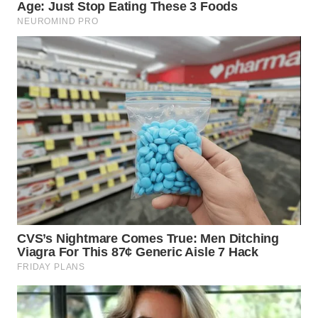
INDRAMAYU
WN
KUNINGAN
WN
MAJALENGKA
WN
SUBANG
WN
SUKABUMI
WN
PURWAKARTA
WN