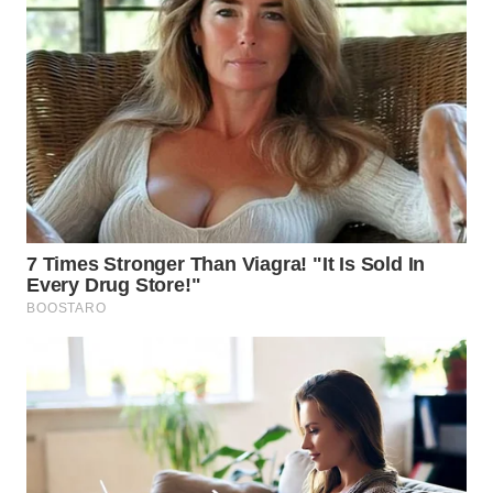
PRIANGAN
TIMUR
WN
SEMARANG
WN
SOLO
WN
BOROBUDUR
WN
MADURA
WN
SURABAYA