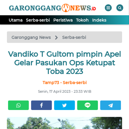
Utama
Serba-serbi
Peristiwa
Tokoh
Indeks
WAHANA
Tutup
TV
Garonggang News
Serba-serbi
UTAMA
Vandiko T Gultom pimpin Apel
Gelar Pasukan Ops Ketupat
SERBA-
Toba 2023
SERBI
Tamp73 - Serba-serbi
PERISTIWA
Senin, 17 April 2023 - 23:33 WIB
TOKOH
Informasi