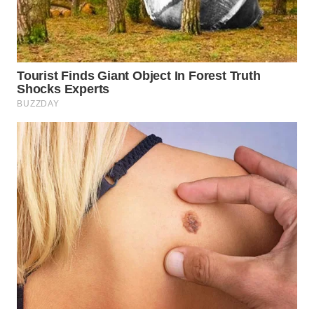
Media
Group
WAHANA
NEWS
WAHANA
TANI
WAHANA
ADVOKAT
WAHANA
INFRASTRUKTUR
WAHANA
KONSUMEN