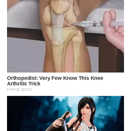
SPORT
WAHANA
UMKM
WAHANA
SELEB
WAHANA
PERSONA
WAHANA
OTOMOTIF
WAHANA
HEALTH
WAHANA