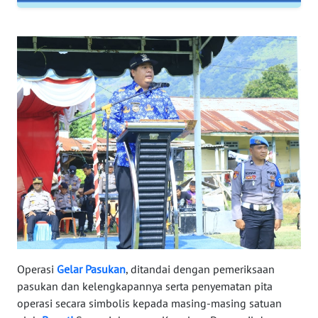
WN
SERAMBI
WN
JAMBI
WN
SULTRA
WN
NTB
WN
SULTENG
WN
Operasi
Gelar
Pasukan
, ditandai dengan pemeriksaan
SULBAR
pasukan dan kelengkapannya serta penyematan pita
operasi secara simbolis kepada masing-masing satuan