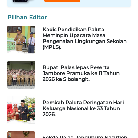
NEWS
Pilihan Editor
JURNAL
MARITIM
Kadis Pendidikan Paluta
Meminpin Upacara Masa
HUMBANG
Pengenalan Lingkungan Sekolah
(MPLS).
NEWS
GARONGGANG
Bupati Palas lepas Peserta
NEWS
Jambore Pramuka ke 11 Tahun
2026 ke Sibolangit.
FISUELRI
ID
Pemkab Paluta Peringatan Hari
Keluarga Nasional ke 33 Tahun
ENERGI
2026.
NEWS
CILEUNGSI
Sekda Palas Panguhum Nasution