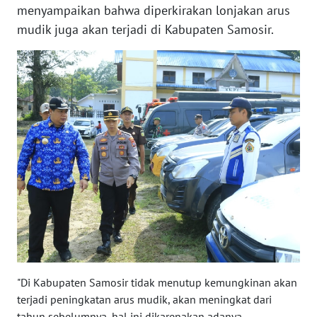
menyampaikan bahwa diperkirakan lonjakan arus
KALTARA
mudik juga akan terjadi di Kabupaten Samosir.
WN
KALSEL
WN
KALTIM
WN
SULSEL
WN
GORONTALO
WN
SULUT
"Di Kabupaten Samosir tidak menutup kemungkinan akan
terjadi peningkatan arus mudik, akan meningkat dari
WN
tahun sebelumnya, hal ini dikarenakan adanya