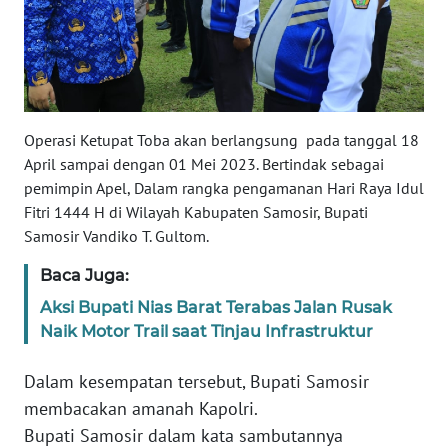
NUSANTARA
WN
JOGJA
Operasi Ketupat Toba akan berlangsung pada tanggal 18
WN
April sampai dengan 01 Mei 2023. Bertindak sebagai
JATIM
pemimpin Apel, Dalam rangka pengamanan Hari Raya Idul
Fitri 1444 H di Wilayah Kabupaten Samosir, Bupati
WN
Samosir Vandiko T. Gultom.
BALI
Baca Juga:
WN
Aksi Bupati Nias Barat Terabas Jalan Rusak
KALBAR
Naik Motor Trail saat Tinjau Infrastruktur
WN
Dalam kesempatan tersebut, Bupati Samosir
KALTENG
membacakan amanah Kapolri.
Bupati Samosir dalam kata sambutannya
WN