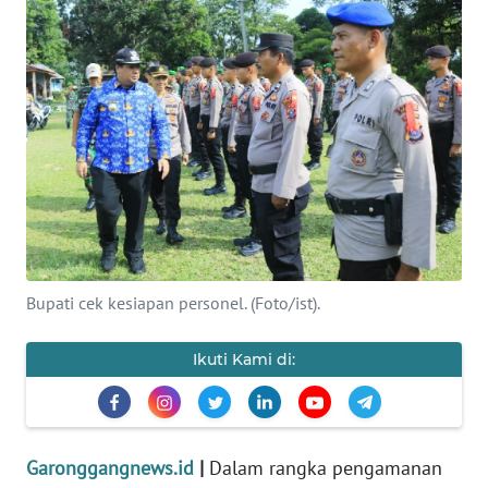
INDEKS
BERITA
KONTAK
KAMI
INFO
IKLAN
TENTANG
KAMI
Bupati cek kesiapan personel. (Foto/ist).
PEDOMAN
Ikuti Kami di:
MEDIA
SIBER
REDAKSI
Garonggangnews.id
|
Dalam rangka pengamanan