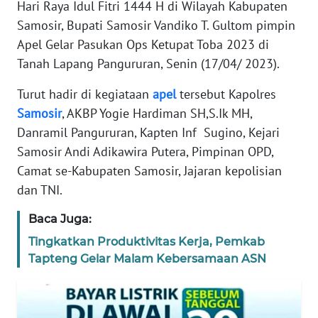
Hari Raya Idul Fitri 1444 H di Wilayah Kabupaten
KARIR
Samosir, Bupati Samosir Vandiko T. Gultom pimpin
Apel Gelar Pasukan Ops Ketupat Toba 2023 di
DISCLAIMER
Tanah Lapang Pangururan, Senin (17/04/ 2023).
Wahana
Turut hadir di kegiataan
apel
tersebut Kapolres
News
Samosir
, AKBP Yogie Hardiman SH,S.Ik MH,
Regional
Danramil Pangururan, Kapten Inf Sugino, Kejari
Samosir Andi Adikawira Putera, Pimpinan OPD,
WN
SUMUT
Camat se-Kabupaten Samosir, Jajaran kepolisian
dan TNI.
WN
Baca Juga:
JAKARTA
Tingkatkan Produktivitas Kerja, Pemkab
WN
Tapteng Gelar Malam Kebersamaan ASN
JABAR
WN