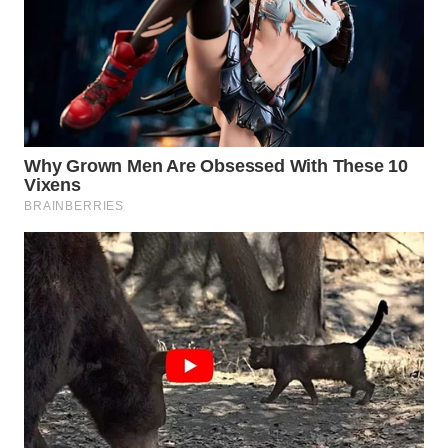
DESA
WISATA
LAPAK
WAHANA
Wahana
Network
KONSUMEN
LISTRIK
MASYARAKAT
KELISTRIKAN
WALINKI
ID