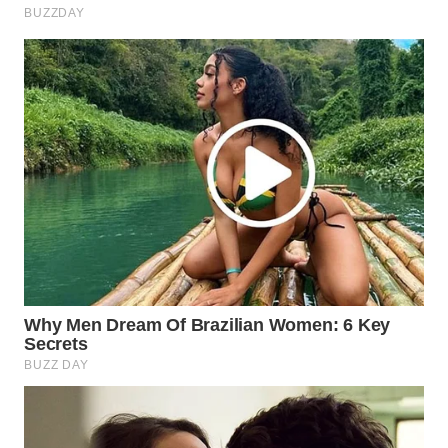
KONSUMEN
FORWAMKI
ALPERKLINAS
FORJASIDA
TAMBANG
NEWS
SITUNGIR
NEWS
SIDIKALANG
NEWS