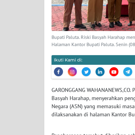
DISCLAIMER
Wahana
News
Bupati Paluta. Riski Basyah Harahap m
Regional
Halaman Kantor Bupati Paluta. Senin (
WN
Ikuti Kami di:
SUMUT
WN
JAKARTA
GARONGGANG WAHANANEWS,CO. Palut
Basyah Harahap, menyerahkan peng
WN
JABAR
Negara (ASN) yang memasuki masa 
dilaksanakan di halaman Kantor Bup
WN
BANTEN