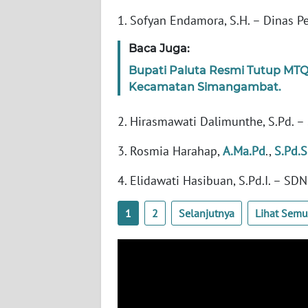
1. Sofyan Endamora, S.H. – Dinas 
WN
SUMBAR
Baca Juga:
Bupati Paluta Resmi Tutup MTQ
WN
Kecamatan Simangambat.
SUMSEL
2. Hirasmawati Dalimunthe, S.Pd. 
WN
BENGKULU
3. Rosmia Harahap,
A.Ma.Pd
.,
S.Pd.
4. Elidawati Hasibuan, S.Pd.I. – S
WN
LAMPUNG
1
2
Selanjutnya
Lihat Sem
WN
JATENG
WN
NUSANTARA