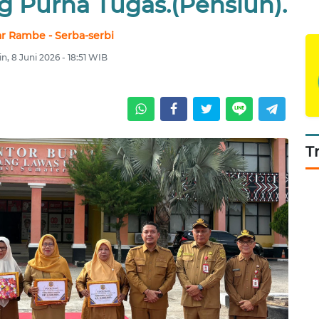
 Purna Tugas.(Pensiun).
 Rambe - Serba-serbi
in, 8 Juni 2026 - 18:51 WIB
T