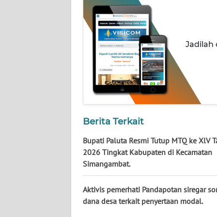
WN
KALSEL
Jadilah
WN
KALTIM
WN
SULSEL
Berita Terkait
WN
GORONTALO
Bupati Paluta Resmi Tutup MTQ ke XlV 
2026 Tingkat Kabupaten di Kecamatan
WN
Simangambat.
SULUT
Aktivis pemerhati Pandapotan siregar sor
WN
dana desa terkait penyertaan modal.
MALUKU