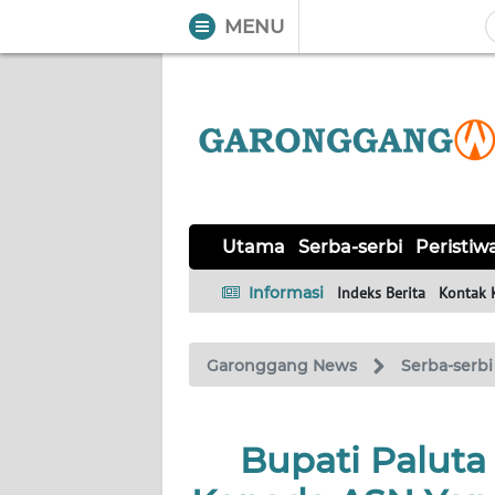
MENU
WAHANA
Tutup
TV
UTAMA
SERBA-
Utama
Serba-serbi
Peristiw
SERBI
Informasi
Indeks Berita
Kontak 
PERISTIWA
Garonggang News
Serba-serbi
TOKOH
Informasi
Bupati Palut
INDEKS