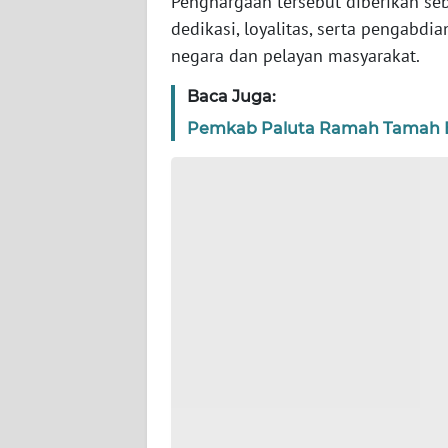
Penghargaan tersebut diberikan se
dedikasi, loyalitas, serta pengabd
WN
NTT
negara dan pelayan masyarakat.
Baca Juga:
WN
KEPRI
Pemkab Paluta Ramah Tamah Be
WN
PAPUA
WN
PAPUA
BARAT
WN
RIAU
WN
SERAMBI