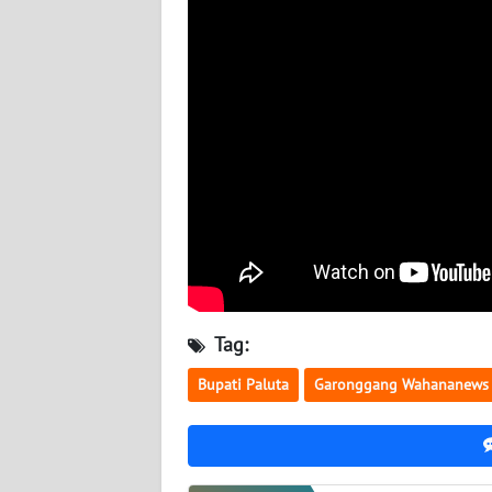
WN
JOGJA
WN
JATIM
WN
BALI
WN
KALBAR
Tag:
WN
Bupati Paluta
Garonggang Wahananews 
KALTENG
WN
KALTARA