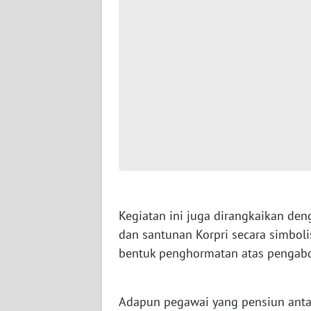
WN
JAMBI
WN
SULTRA
WN
NTB
WN
SULTENG
Kegiatan ini juga dirangkaikan de
dan santunan Korpri secara simbol
WN
SULBAR
bentuk penghormatan atas pengabd
WN
Adapun pegawai yang pensiun antar
BABEL