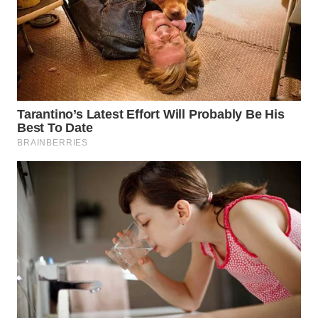
PRIANGAN
TIMUR
WN
SEMARANG
WN
SOLO
WN
BOROBUDUR
WN
MADURA
WN
SURABAYA