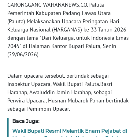
GARONGGANG WAHANANEWS,CO. Paluta-
KARIR
Pemerintah Kabupaten Padang Lawas Utara
(Paluta) Melaksanakan Upacara Peringatan Hari
DISCLAIMER
Keluarga Nasional (HARGANAS) ke-33 Tahun 2026
dengan tema "Dari Keluarga, untuk Indonesia Emas
Wahana
News
2045" di Halaman Kantor Bupati Paluta, Senin
Regional
(29/06/2026).⁣
WN
SUMUT
Dalam upacara tersebut, bertindak sebagai
Inspektur Upacara, Wakil Bupati Paluta.Basri
WN
Harahap, Awaluddin Jamin Harahap, sebagai
JAKARTA
Perwira Upacara, Husnan Mubarok Pohan bertindak
sebagai Pemimpin Upacar.⁣
WN
JABAR
Baca Juga:
Wakil Bupati Resmi Melantik Enam Pejabat di
WN