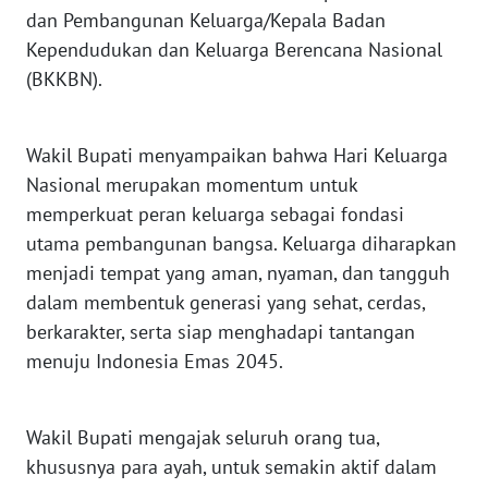
WN
dan Pembangunan Keluarga/Kepala Badan
SERAMBI
Kependudukan dan Keluarga Berencana Nasional
(BKKBN). ⁣
WN
JAMBI
Wakil Bupati menyampaikan bahwa Hari Keluarga
WN
Nasional merupakan momentum untuk
SULTRA
memperkuat peran keluarga sebagai fondasi
utama pembangunan bangsa. Keluarga diharapkan
WN
menjadi tempat yang aman, nyaman, dan tangguh
NTB
dalam membentuk generasi yang sehat, cerdas,
berkarakter, serta siap menghadapi tantangan
WN
SULTENG
menuju Indonesia Emas 2045.⁣
WN
SULBAR
Wakil Bupati mengajak seluruh orang tua,
khususnya para ayah, untuk semakin aktif dalam