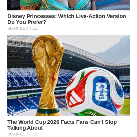
Media
Group
WAHANA
NEWS
WAHANA
TANI
WAHANA
ADVOKAT
WAHANA
INFRASTRUKTUR
WAHANA
KONSUMEN