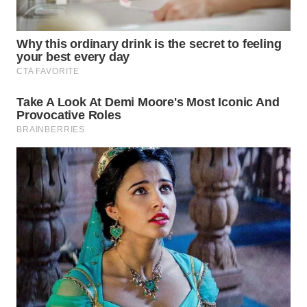
WN
NATUNA
WN
BINTAN
WN
MANDALIKA
WN
LIKUPANG
WN
LABUANBAJO
WN
BORNEO
Wahana