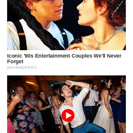
SPORT
WAHANA
UMKM
WAHANA
SELEB
WAHANA
PERSONA
WAHANA
OTOMOTIF
WAHANA
HEALTH
WAHANA