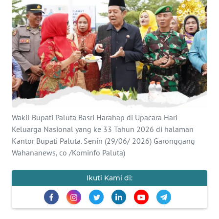
INDEKS
BERITA
KONTAK
KAMI
INFO
IKLAN
Wakil Bupati Paluta Basri Harahap di Upacara Hari
TENTANG
Keluarga Nasional yang ke 33 Tahun 2026 di halaman
KAMI
Kantor Bupati Paluta. Senin (29/06/ 2026) Garonggang
Wahananews, co /Kominfo Paluta)
PEDOMAN
MEDIA
SIBER
Ikuti Kami di:
REDAKSI