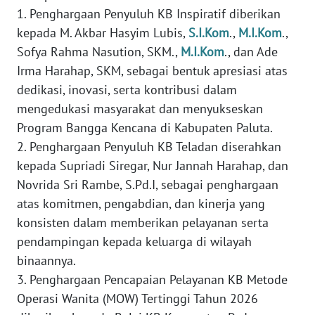
KALTARA
1. Penghargaan Penyuluh KB Inspiratif diberikan
kepada M. Akbar Hasyim Lubis,
S.I.Kom
.,
M.I.Kom
.,
WN
Sofya Rahma Nasution, SKM.,
M.I.Kom
., dan Ade
KALSEL
Irma Harahap, SKM, sebagai bentuk apresiasi atas
dedikasi, inovasi, serta kontribusi dalam
WN
mengedukasi masyarakat dan menyukseskan
KALTIM
Program Bangga Kencana di Kabupaten Paluta.⁣
2. Penghargaan Penyuluh KB Teladan diserahkan
WN
kepada Supriadi Siregar, Nur Jannah Harahap, dan
SULSEL
Novrida Sri Rambe, S.Pd.I, sebagai penghargaan
atas komitmen, pengabdian, dan kinerja yang
WN
GORONTALO
konsisten dalam memberikan pelayanan serta
pendampingan kepada keluarga di wilayah
WN
binaannya.⁣
SULUT
3. Penghargaan Pencapaian Pelayanan KB Metode
Operasi Wanita (MOW) Tertinggi Tahun 2026
WN