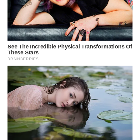
SIBARAGAS
NEWS
METRO
SIANTAR
NEWS
METRO
MEDAN
NEWS
METRO
JAKARTA
NEWS
KRT
NEWS
KARING