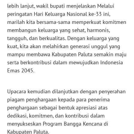
lebih lanjut, wakil bupati menjelaskan Melalui
NUSANTARA
peringatan Hari Keluarga Nasional ke-33 ini,
marilah kita bersama-sama memperkuat komitmen
WN
JOGJA
membangun keluarga yang sehat, harmonis,
tangguh, dan berkualitas. Dengan keluarga yang
WN
kuat, kita akan melahirkan generasi unggul yang
JATIM
mampu membawa Kabupaten Paluta semakin maju
serta berkontribusi dalam mewujudkan Indonesia
WN
Emas 2045.⁣
BALI
WN
Upacara kemudian dilanjutkan dengan penyerahan
KALBAR
piagam penghargaan kepada para penerima
penghargaan sebagai bentuk apresiasi atas
WN
dedikasi, komitmen, dan kontribusi dalam
KALTENG
menyukseskan Program Bangga Kencana di
Kabupaten Paluta.⁣
WN