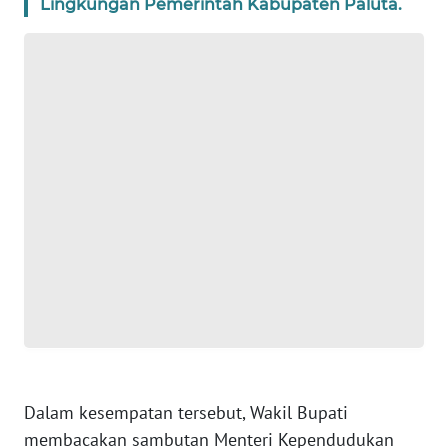
Lingkungan Pemerintah Kabupaten Paluta.
BANTEN
WN
NTT
WN
KEPRI
WN
PAPUA
WN
PAPUA
BARAT
WN
RIAU
Dalam kesempatan tersebut, Wakil Bupati
membacakan sambutan Menteri Kependudukan