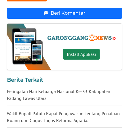
TENGAH
Beri Komentar
WN DELI
SERDANG
WN
TEBING
TINGGI
Install Aplikasi
WN
PAKPAK
Berita Terkait
WN
Peringatan Hari Keluarga Nasional Ke-33 Kabupaten
KARAWANG
Padang Lawas Utara
WN
Wakil Bupati Paluta Rapat Pengawasan Tentang Penataan
BEKASI
Ruang dan Gugus Tugas Reforma Agraria.