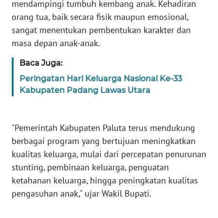
WN
mendampingi tumbuh kembang anak. Kehadiran
BABEL
orang tua, baik secara fisik maupun emosional,
sangat menentukan pembentukan karakter dan
WN
masa depan anak-anak.⁣
SUMBAR
Baca Juga:
WN
Peringatan Hari Keluarga Nasional Ke-33
SUMSEL
Kabupaten Padang Lawas Utara
WN
BENGKULU
"Pemerintah Kabupaten Paluta terus mendukung
berbagai program yang bertujuan meningkatkan
WN
kualitas keluarga, mulai dari percepatan penurunan
LAMPUNG
stunting, pembinaan keluarga, penguatan
ketahanan keluarga, hingga peningkatan kualitas
WN
JATENG
pengasuhan anak," ujar Wakil Bupati.⁣
WN