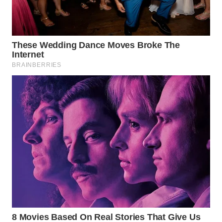
DESA
WISATA
LAPAK
WAHANA
Wahana
Network
KONSUMEN
LISTRIK
MASYARAKAT
KELISTRIKAN
WALINKI
ID