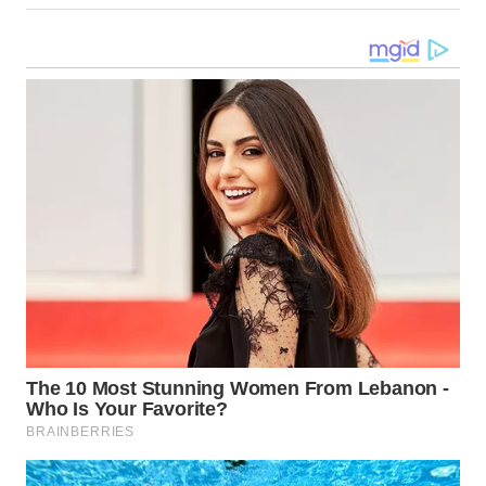
WN
CIANJUR
WN
KEPULAUAN
SERIBU
WN
TANGERANG
WN
BINJAI
WN
CIREBON
WN