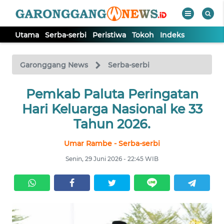
Utama
Serba-serbi
Peristiwa
Tokoh
Indeks
WAHANA
Tutup
TV
Garonggang News
Serba-serbi
UTAMA
Pemkab Paluta Peringatan
Hari Keluarga Nasional ke 33
SERBA-
Tahun 2026.
SERBI
Umar Rambe - Serba-serbi
PERISTIWA
Senin, 29 Juni 2026 - 22:45 WIB
TOKOH
Informasi