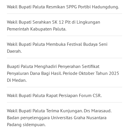
WN
Wakil Bupati Paluta Resmikan SPPG Portibi Hadungdung.
BOGOR
Wakil Bupati Serahkan SK 12 Plt di Lingkungan
WN
Pemerintah Kabupaten Paluta.
DEPOK
Wakil Bupati Paluta Membuka Festival Budaya Seni
WN
Daerah.
TAPANULI
UTARA
Buapti Paluta Menghadiri Penyerahan Sertifikat
WN
Penyaluran Dana Bagi Hasil. Periode Oktober Tahun 2025
SAMOSIR
Di Medan.
WN
Wakil Bupati Paluta Rapat Persiapan Forum CSR.
PADANG
LAWAS
Wakil Bupati Paluta Terima Kunjungan. Drs Marasaud.
Badan penyelenggara Universitas Graha Nusantara
WN
Padang sidempuan.
SUMEDANG