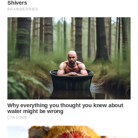
MAWAKA
ID
MARTABAT
NET
PLN
WATCH
MKLI
LPKKI
LKKI
KOPEKLIN
PORTAL