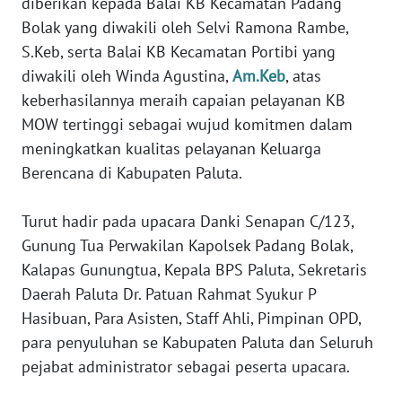
diberikan kepada Balai KB Kecamatan Padang
MALUKU
Bolak yang diwakili oleh Selvi Ramona Rambe,
S.Keb, serta Balai KB Kecamatan Portibi yang
WN
diwakili oleh Winda Agustina,
Am.Keb
, atas
MALUT
keberhasilannya meraih capaian pelayanan KB
MOW tertinggi sebagai wujud komitmen dalam
WN
DAIRI
meningkatkan kualitas pelayanan Keluarga
Berencana di Kabupaten Paluta.⁣
WN
DANAU
Turut hadir pada upacara Danki Senapan C/123,
TOBA
Gunung Tua Perwakilan Kapolsek Padang Bolak,
Kalapas Gunungtua, Kepala BPS Paluta, Sekretaris
WN
Daerah Paluta Dr. Patuan Rahmat Syukur P
NIAS
Hasibuan, Para Asisten, Staff Ahli, Pimpinan OPD,
para penyuluhan se Kabupaten Paluta dan Seluruh
WN
LANGKAT
pejabat administrator sebagai peserta upacara.⁣