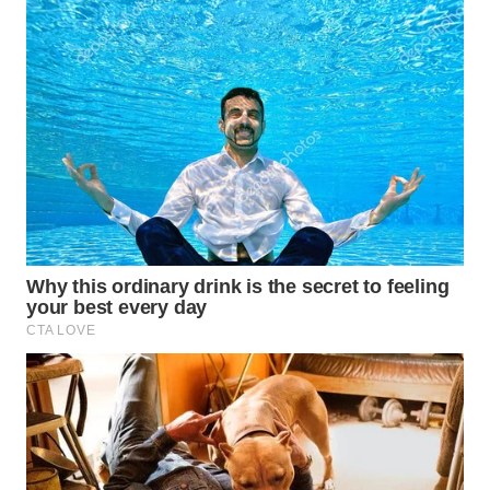
INDRAMAYU
WN
KUNINGAN
WN
MAJALENGKA
WN
SUBANG
WN
SUKABUMI
WN
PURWAKARTA
WN