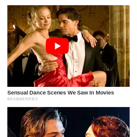
WAHANA
LISTRIK
WAHANA
TRAVEL
WAHANA
TV
WAHANANEWS
ID
WAHANANEWS
CO ID
WAHANANEWS
NET
WAHANA