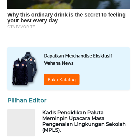
NEWS
JURNAL
MARITIM
HUMBANG
NEWS
Dapatkan Merchandise Eksklusif
Wahana News
GARONGGANG
NEWS
Buka Katalog
FISUELRI
ID
Pilihan Editor
ENERGI
Kadis Pendidikan Paluta
NEWS
Meminpin Upacara Masa
Pengenalan Lingkungan Sekolah
(MPLS).
CILEUNGSI