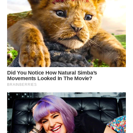
KONSUMEN
FORWAMKI
ALPERKLINAS
FORJASIDA
TAMBANG
NEWS
SITUNGIR
NEWS
SIDIKALANG
NEWS