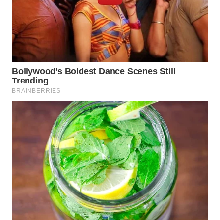
TENGAH
WN DELI
SERDANG
WN
TEBING
TINGGI
WN
PAKPAK
WN
KARAWANG
WN
BEKASI