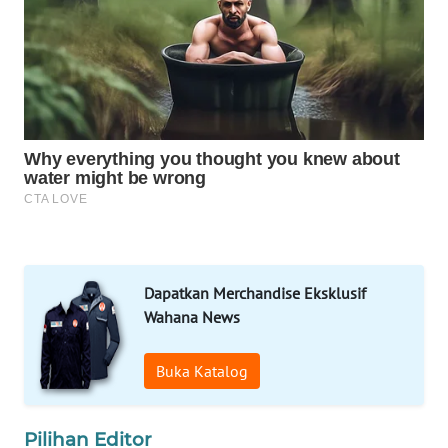
MAWAKA
ID
MARTABAT
NET
PLN
WATCH
MKLI
LPKKI
Dapatkan Merchandise Eksklusif
Wahana News
LKKI
Buka Katalog
KOPEKLIN
Pilihan Editor
PORTAL