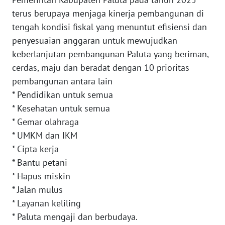
WN
terus berupaya menjaga kinerja pembangunan di
SERAMBI
tengah kondisi fiskal yang menuntut efisiensi dan
penyesuaian anggaran untuk mewujudkan
WN
JAMBI
keberlanjutan pembangunan Paluta yang beriman,
cerdas, maju dan beradat dengan 10 prioritas
WN
pembangunan antara lain
SULTRA
* Pendidikan untuk semua
* Kesehatan untuk semua
WN
* Gemar olahraga
NTB
* UMKM dan IKM
* Cipta kerja
WN
* Bantu petani
SULTENG
* Hapus miskin
* Jalan mulus
WN
SULBAR
* Layanan keliling
* Paluta mengaji dan berbudaya.