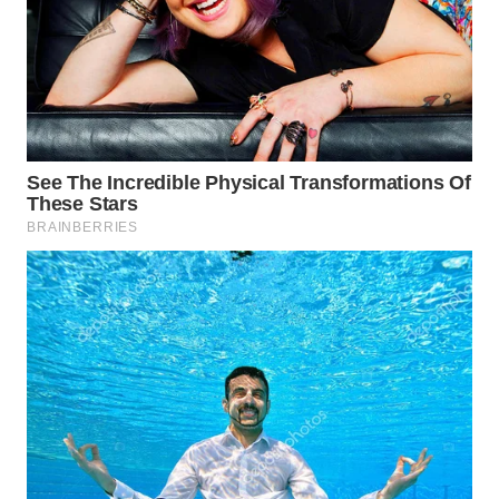
INDRAMAYU
WN
KUNINGAN
WN
MAJALENGKA
WN
SUBANG
WN
SUKABUMI
WN
PURWAKARTA
WN