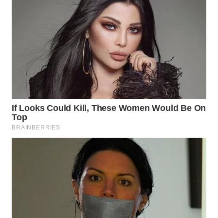
Media
Group
WAHANA
NEWS
WAHANA
TANI
WAHANA
ADVOKAT
WAHANA
INFRASTRUKTUR
WAHANA
KONSUMEN