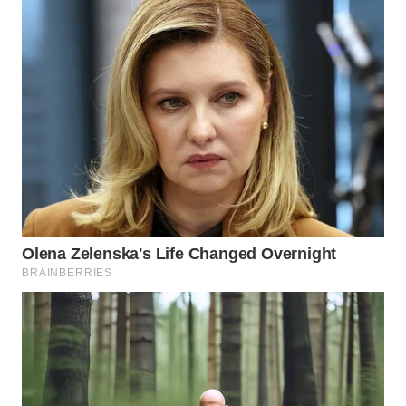
DESA
WISATA
LAPAK
WAHANA
Wahana
Network
KONSUMEN
LISTRIK
MASYARAKAT
KELISTRIKAN
WALINKI
ID