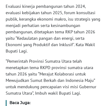
WN
BABEL
Evaluasi kinerja pembangunan tahun 2024,
evaluasi kebijakan tahun 2025, forum konsultasi
WN
publik, kerangka ekonomi makro, isu strategis yang
SUMBAR
menjadi perhatian serta kesinambungan
pembangunan, ditetapkan tema RKP tahun 2026
WN
yaitu “Kedaulatan pangan dan energi, serta
SUMSEL
Ekonomi yang Produktif dan Inklusif". Kata Wakil
Bupati Lagi.
WN
BENGKULU
“Pemerintah Provinsi Sumatra Utara telah
menetapkan tema RKPD provinsi sumatra utara
WN
tahun 2026 yaitu “Merajut Kolaborasi untuk
LAMPUNG
Mewujudkan Sumut Berkah dan Indonesia Maju”
untuk mendukung pencapaian visi misi Gubernur
WN
Sumatra Utara”, Imbuh wakil Bupati Lagi.
JATENG
Baca Juga:
WN