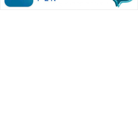
WAHANA MEDIA GROUP
|
|
|
WAHANA NEWS co
WAHANA TANI
WAHANA ADVOKAT
|
|
WAHANA INFRASTRUKTUR
WAHANA KONSUMEN
|
|
|
WAHANA LISTRIK
WAHANA TRAVEL
WAHANA TV
|
|
|
WAHANANEWS id
WAHANANEWS CO ID
WAHANANEWS NET
|
|
|
WAHANA SPORT ID
Wahana UMKM
Wahana Seleb
|
|
|
Wahana Persona
Wahana Otomotif
Wahana Health
|
Wahana Desa Wisata
Lapak Wahana