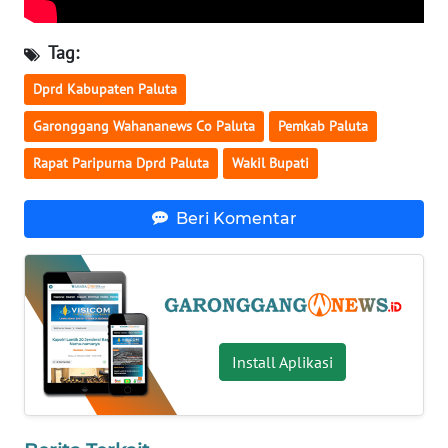
KALTARA
Tag:
WN
KALSEL
Dprd Kabupaten Paluta
Garonggang Wahananews Co Paluta
Pemkab Paluta
WN
Rapat Paripurna Dprd Paluta
Wakil Bupati
KALTIM
WN
Beri Komentar
SULSEL
WN
GORONTALO
Install Aplikasi
WN
SULUT
WN