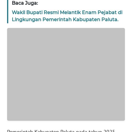
BANTEN
Baca Juga:
Wakil Bupati Resmi Melantik Enam Pejabat di
WN
Lingkungan Pemerintah Kabupaten Paluta.
NTT
WN
KEPRI
WN
PAPUA
WN
PAPUA
BARAT
WN
RIAU
Pemerintah Kabupaten Paluta pada tahun 2025