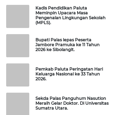
KONSUMEN
Kadis Pendidikan Paluta
Meminpin Upacara Masa
FORWAMKI
Pengenalan Lingkungan Sekolah
(MPLS).
ALPERKLINAS
Bupati Palas lepas Peserta
FORJASIDA
Jambore Pramuka ke 11 Tahun
2026 ke Sibolangit.
TAMBANG
NEWS
Pemkab Paluta Peringatan Hari
Keluarga Nasional ke 33 Tahun
SITUNGIR
2026.
NEWS
SIDIKALANG
Sekda Palas Panguhum Nasution
NEWS
Meraih Gelar Doktor. Di Universitas
Sumatra Utara.