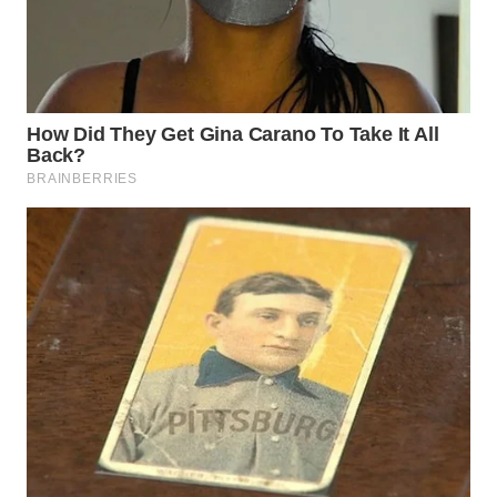
WAHANA
LISTRIK
WAHANA
TRAVEL
WAHANA
TV
WAHANANEWS
ID
WAHANANEWS
CO ID
WAHANANEWS
NET
WAHANA