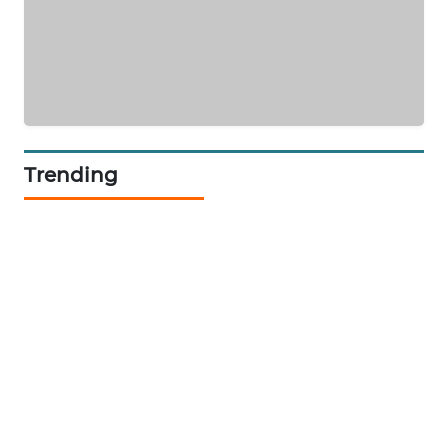
NEWS
BERKAT
NEWS
BERAMPU
NEWS
Trending
ANUGERAH
NEWS
AKHLAK
ID
PERAPKI
NEWS
SONYA
ASA