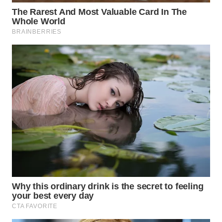
SPORT
WAHANA
UMKM
WAHANA
SELEB
WAHANA
PERSONA
WAHANA
OTOMOTIF
WAHANA
HEALTH
WAHANA