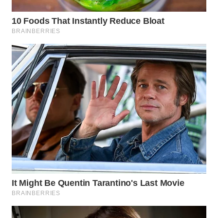
WN
BOGOR
WN
DEPOK
WN
TAPANULI
UTARA
WN
SAMOSIR
WN
PADANG
LAWAS
WN
SUMEDANG