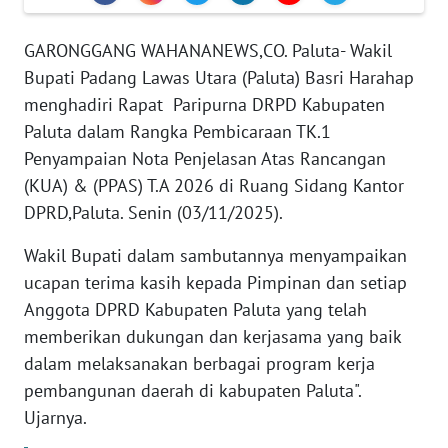
KARIR
GARONGGANG WAHANANEWS,CO. Paluta- Wakil
DISCLAIMER
Bupati Padang Lawas Utara (Paluta) Basri Harahap
menghadiri Rapat Paripurna DRPD Kabupaten
Wahana
Paluta dalam Rangka Pembicaraan TK.1
News
Penyampaian Nota Penjelasan Atas Rancangan
Regional
(KUA) & (PPAS) T.A 2026 di Ruang Sidang Kantor
DPRD,Paluta. Senin (03/11/2025).
WN
SUMUT
Wakil Bupati dalam sambutannya menyampaikan
ucapan terima kasih kepada Pimpinan dan setiap
WN
Anggota DPRD Kabupaten Paluta yang telah
JAKARTA
memberikan dukungan dan kerjasama yang baik
dalam melaksanakan berbagai program kerja
WN
JABAR
pembangunan daerah di kabupaten Paluta".
Ujarnya.
WN