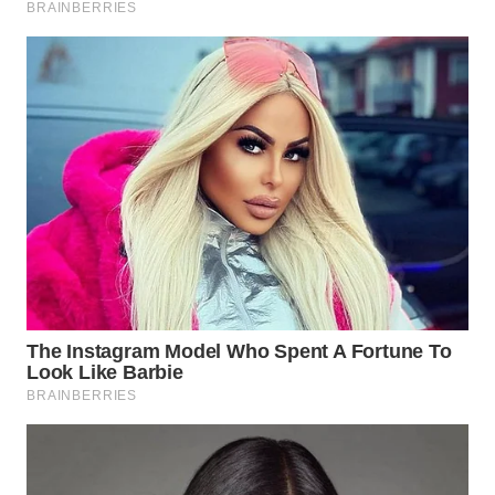
WN
NATUNA
WN
BINTAN
WN
MANDALIKA
WN
LIKUPANG
WN
LABUANBAJO
WN
BORNEO
Wahana