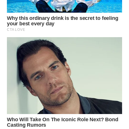
PRIANGAN
TIMUR
WN
SEMARANG
WN
SOLO
WN
BOROBUDUR
WN
MADURA
WN
SURABAYA