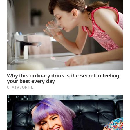
WN
CIANJUR
WN
KEPULAUAN
SERIBU
WN
TANGERANG
WN
BINJAI
WN
CIREBON
WN