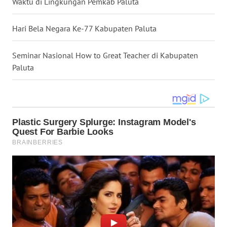
Waktu di Lingkungan Pemkab Paluta
WN
TAPANULI
SELATAN
Hari Bela Negara Ke-77 Kabupaten Paluta
WN
Seminar Nasional How to Great Teacher di Kabupaten
TANJUNG
Paluta
LESUNG
WN
KARO
WN
SIMALUNGUN
WN
LABUHANBATU
WN
TAPANULI