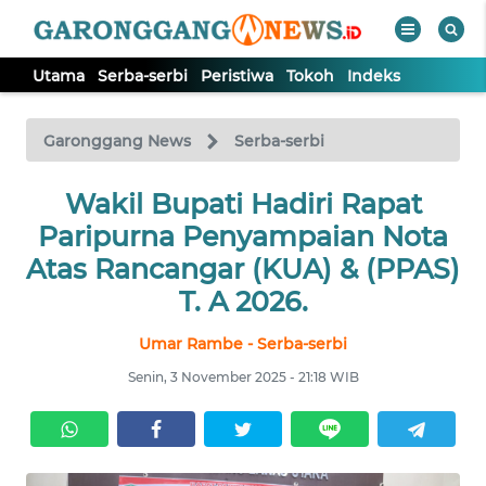
Utama
Serba-serbi
Peristiwa
Tokoh
Indeks
WAHANA
Tutup
TV
Garonggang News
Serba-serbi
UTAMA
Wakil Bupati Hadiri Rapat
Paripurna Penyampaian Nota
SERBA-
Atas Rancangar (KUA) & (PPAS)
SERBI
T. A 2026.
Umar Rambe - Serba-serbi
PERISTIWA
Senin, 3 November 2025 - 21:18 WIB
TOKOH
Informasi