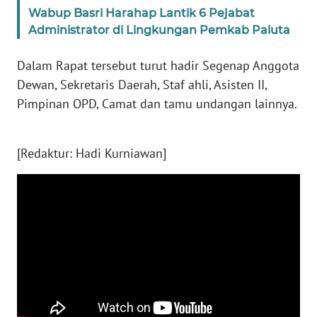
Wabup Basri Harahap Lantik 6 Pejabat
NUSANTARA
Administrator di Lingkungan Pemkab Paluta
WN
Dalam Rapat tersebut turut hadir Segenap Anggota
JOGJA
Dewan, Sekretaris Daerah, Staf ahli, Asisten II,
Pimpinan OPD, Camat dan tamu undangan lainnya.
WN
JATIM
[Redaktur: Hadi Kurniawan]
WN
BALI
WN
KALBAR
WN
KALTENG
WN