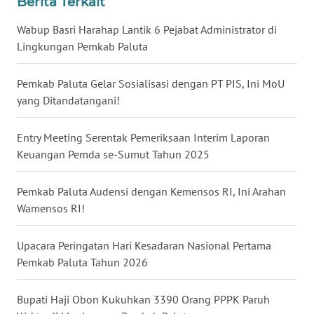
Berita Terkait
MALUKU
Wabup Basri Harahap Lantik 6 Pejabat Administrator di
WN
Lingkungan Pemkab Paluta
MALUT
Pemkab Paluta Gelar Sosialisasi dengan PT PIS, Ini MoU
WN
yang Ditandatangani!
DAIRI
Entry Meeting Serentak Pemeriksaan Interim Laporan
WN
Keuangan Pemda se-Sumut Tahun 2025
DANAU
TOBA
Pemkab Paluta Audensi dengan Kemensos RI, Ini Arahan
Wamensos RI!
WN
NIAS
Upacara Peringatan Hari Kesadaran Nasional Pertama
Pemkab Paluta Tahun 2026
WN
LANGKAT
Bupati Haji Obon Kukuhkan 3390 Orang PPPK Paruh