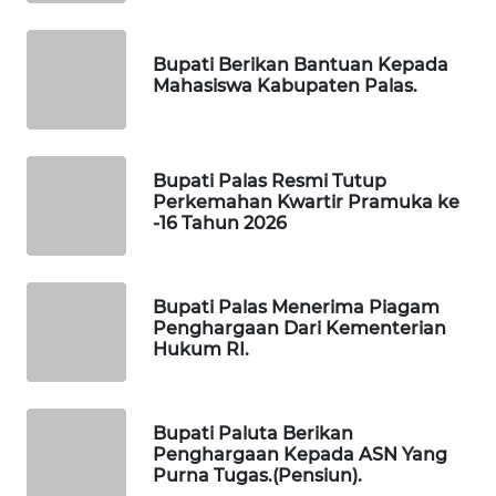
SIBARAGAS
NEWS
Bupati Berikan Bantuan Kepada
METRO
Mahasiswa Kabupaten Palas.
SIANTAR
NEWS
Bupati Palas Resmi Tutup
METRO
Perkemahan Kwartir Pramuka ke
MEDAN
-16 Tahun 2026
NEWS
METRO
Bupati Palas Menerima Piagam
JAKARTA
Penghargaan Dari Kementerian
NEWS
Hukum RI.
KRT
NEWS
Bupati Paluta Berikan
Penghargaan Kepada ASN Yang
Purna Tugas.(Pensiun).
KARING