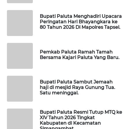
SIBARAGAS
NEWS
Bupati Paluta Menghadiri Upacara
METRO
Peringatan Hari Bhayangkara ke
80 Tahun 2026 Di Mapolres Tapsel.
SIANTAR
NEWS
METRO
Pemkab Paluta Ramah Tamah
MEDAN
Bersama Kajari Paluta Yang Baru.
NEWS
METRO
Bupati Paluta Sambut Jemaah
JAKARTA
haji di mesjid Raya Gunung Tua.
NEWS
Satu meninggal.
KRT
NEWS
Bupati Paluta Resmi Tutup MTQ ke
XlV Tahun 2026 Tingkat
Kabupaten di Kecamatan
KARING
Simangambat.