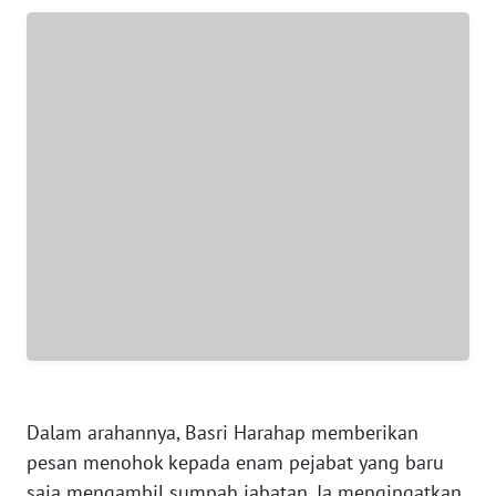
BANTEN
WN
NTT
WN
KEPRI
WN
PAPUA
WN
PAPUA
BARAT
WN
​Dalam arahannya, Basri Harahap memberikan
RIAU
pesan menohok kepada enam pejabat yang baru
saja mengambil sumpah jabatan. Ia mengingatkan