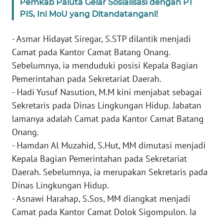
WN
Pemkab Paluta Gelar Sosialisasi dengan PT
BABEL
PIS, Ini MoU yang Ditandatangani!
WN
- ​Asmar Hidayat Siregar, S.STP dilantik menjadi
SUMBAR
Camat pada Kantor Camat Batang Onang.
Sebelumnya, ia menduduki posisi Kepala Bagian
WN
Pemerintahan pada Sekretariat Daerah.
SUMSEL
- ​Hadi Yusuf Nasution, M.M kini menjabat sebagai
Sekretaris pada Dinas Lingkungan Hidup. Jabatan
WN
lamanya adalah Camat pada Kantor Camat Batang
BENGKULU
Onang.
- ​Hamdan Al Muzahid, S.Hut, MM dimutasi menjadi
WN
LAMPUNG
Kepala Bagian Pemerintahan pada Sekretariat
Daerah. Sebelumnya, ia merupakan Sekretaris pada
WN
Dinas Lingkungan Hidup.
JATENG
- ​Asnawi Harahap, S.Sos, MM diangkat menjadi
Camat pada Kantor Camat Dolok Sigompulon. Ia
WN