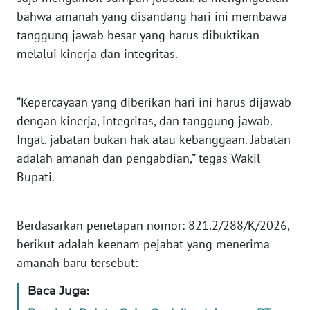
WN
bahwa amanah yang disandang hari ini membawa
SERAMBI
tanggung jawab besar yang harus dibuktikan
melalui kinerja dan integritas.
WN
JAMBI
​“Kepercayaan yang diberikan hari ini harus dijawab
WN
dengan kinerja, integritas, dan tanggung jawab.
SULTRA
Ingat, jabatan bukan hak atau kebanggaan. Jabatan
adalah amanah dan pengabdian,” tegas Wakil
WN
NTB
Bupati.
WN
SULTENG
​Berdasarkan penetapan nomor: 821.2/288/K/2026,
berikut adalah keenam pejabat yang menerima
WN
amanah baru tersebut:
SULBAR
Baca Juga: