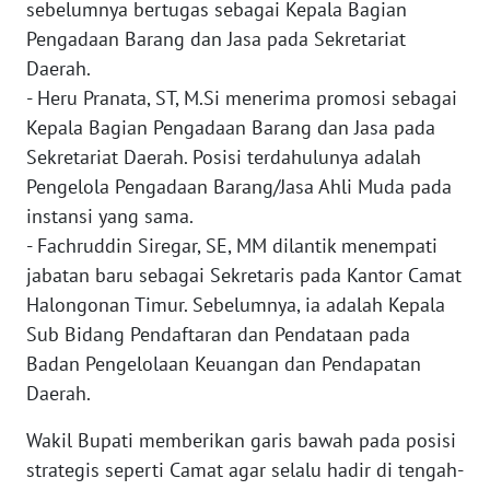
sebelumnya bertugas sebagai Kepala Bagian
NUSANTARA
Pengadaan Barang dan Jasa pada Sekretariat
Daerah.
WN
- ​Heru Pranata, ST, M.Si menerima promosi sebagai
JOGJA
Kepala Bagian Pengadaan Barang dan Jasa pada
Sekretariat Daerah. Posisi terdahulunya adalah
WN
JATIM
Pengelola Pengadaan Barang/Jasa Ahli Muda pada
instansi yang sama.
WN
- ​Fachruddin Siregar, SE, MM dilantik menempati
BALI
jabatan baru sebagai Sekretaris pada Kantor Camat
Halongonan Timur. Sebelumnya, ia adalah Kepala
WN
Sub Bidang Pendaftaran dan Pendataan pada
KALBAR
Badan Pengelolaan Keuangan dan Pendapatan
Daerah.
WN
KALTENG
​Wakil Bupati memberikan garis bawah pada posisi
strategis seperti Camat agar selalu hadir di tengah-
WN