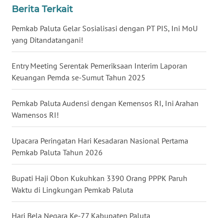
WN
Berita Terkait
TAPANULI
SELATAN
Pemkab Paluta Gelar Sosialisasi dengan PT PIS, Ini MoU
yang Ditandatangani!
WN
TANJUNG
Entry Meeting Serentak Pemeriksaan Interim Laporan
LESUNG
Keuangan Pemda se-Sumut Tahun 2025
WN
Pemkab Paluta Audensi dengan Kemensos RI, Ini Arahan
KARO
Wamensos RI!
WN
Upacara Peringatan Hari Kesadaran Nasional Pertama
SIMALUNGUN
Pemkab Paluta Tahun 2026
WN
Bupati Haji Obon Kukuhkan 3390 Orang PPPK Paruh
LABUHANBATU
Waktu di Lingkungan Pemkab Paluta
WN
TAPANULI
Hari Bela Negara Ke-77 Kabupaten Paluta