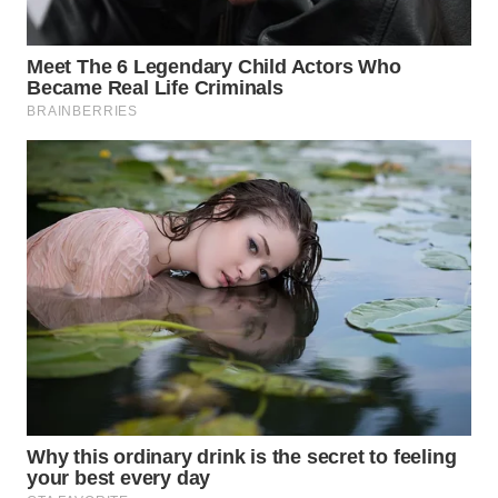
DESA
WISATA
LAPAK
WAHANA
Wahana
Network
KONSUMEN
LISTRIK
MASYARAKAT
KELISTRIKAN
WALINKI
ID