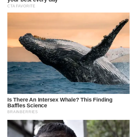
WN
CIANJUR
WN
KEPULAUAN
SERIBU
WN
TANGERANG
WN
BINJAI
WN
CIREBON
WN