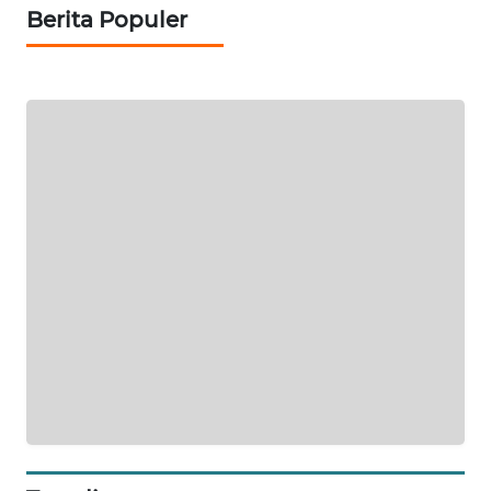
NEWS
Berita Populer
BERKAT
NEWS
BERAMPU
NEWS
ANUGERAH
NEWS
AKHLAK
ID
PERAPKI
NEWS
SONYA
ASA