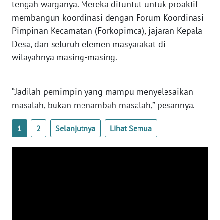
tengah warganya. Mereka dituntut untuk proaktif
KALTARA
membangun koordinasi dengan Forum Koordinasi
Pimpinan Kecamatan (Forkopimca), jajaran Kepala
WN
Desa, dan seluruh elemen masyarakat di
KALSEL
wilayahnya masing-masing.
WN
KALTIM
​“Jadilah pemimpin yang mampu menyelesaikan
masalah, bukan menambah masalah,” pesannya.
WN
SULSEL
1
2
Selanjutnya
Lihat Semua
WN
GORONTALO
WN
SULUT
WN