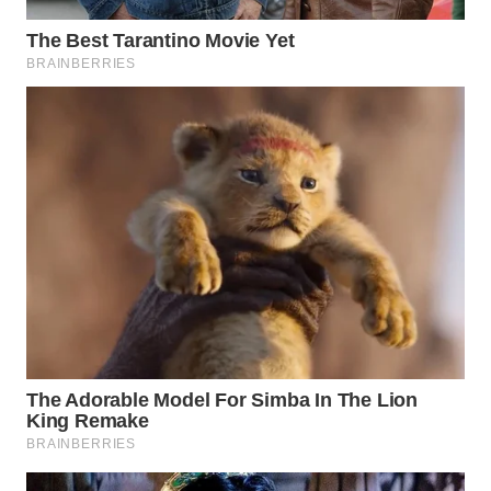
WN
NATUNA
WN
BINTAN
WN
MANDALIKA
WN
LIKUPANG
WN
LABUANBAJO
WN
BORNEO
Wahana