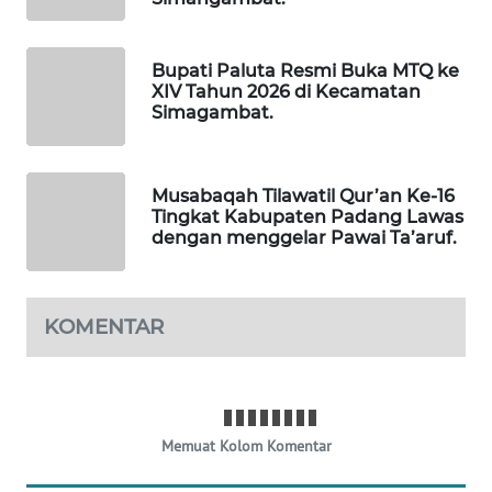
NEWS
JURNAL
Bupati Paluta Resmi Buka MTQ ke
MARITIM
XIV Tahun 2026 di Kecamatan
Simagambat.
HUMBANG
NEWS
Musabaqah Tilawatil Qur’an Ke-16
Tingkat Kabupaten Padang Lawas
GARONGGANG
dengan menggelar Pawai Ta’aruf.
NEWS
FISUELRI
KOMENTAR
ID
ENERGI
NEWS
Memuat Kolom Komentar
CILEUNGSI