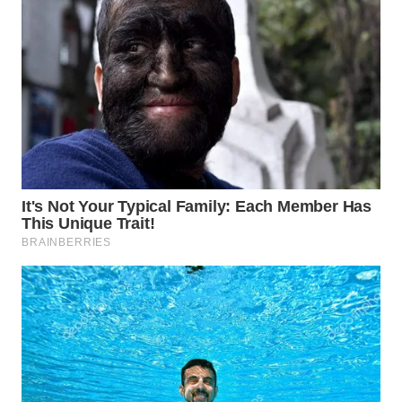
INDRAMAYU
WN
KUNINGAN
WN
MAJALENGKA
WN
SUBANG
WN
SUKABUMI
WN
PURWAKARTA
WN