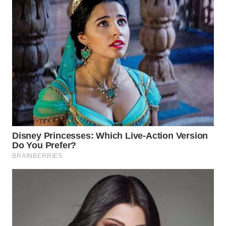
Media
Group
WAHANA
NEWS
WAHANA
TANI
WAHANA
ADVOKAT
WAHANA
INFRASTRUKTUR
WAHANA
KONSUMEN