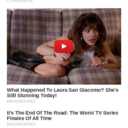
MAWAKA
ID
MARTABAT
NET
PLN
WATCH
MKLI
LPKKI
LKKI
KOPEKLIN
PORTAL