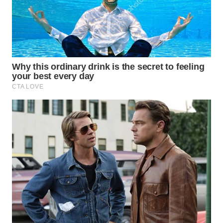
PRIANGAN
TIMUR
WN
SEMARANG
WN
SOLO
WN
BOROBUDUR
WN
MADURA
WN
SURABAYA