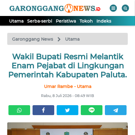
Utama
Serba-serbi
Peristiwa
Tokoh
Indeks
WAHANA
Tutup
TV
Garonggang News
Utama
UTAMA
Wakil Bupati Resmi Melantik
Enam Pejabat di Lingkungan
SERBA-
Pemerintah Kabupaten Paluta.
SERBI
Umar Rambe - Utama
PERISTIWA
Rabu, 8 Juli 2026 - 08:49 WIB
TOKOH
Informasi