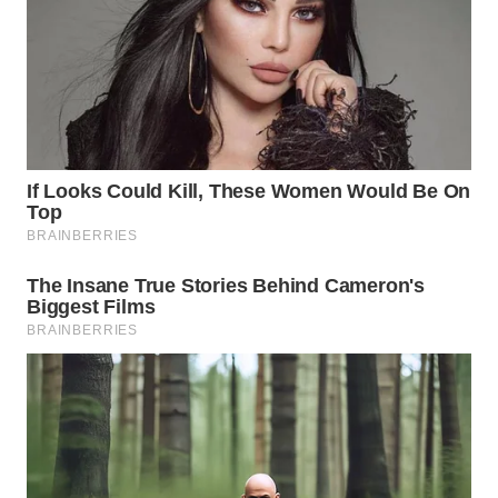
WAHANA
LISTRIK
WAHANA
TRAVEL
WAHANA
TV
WAHANANEWS
ID
WAHANANEWS
CO ID
WAHANANEWS
NET
WAHANA