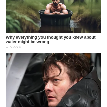
SPORT
WAHANA
UMKM
WAHANA
SELEB
WAHANA
PERSONA
WAHANA
OTOMOTIF
WAHANA
HEALTH
WAHANA