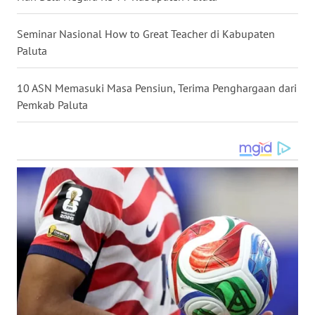
TENGAH
Seminar Nasional How to Great Teacher di Kabupaten
WN DELI
Paluta
SERDANG
10 ASN Memasuki Masa Pensiun, Terima Penghargaan dari
WN
Pemkab Paluta
TEBING
TINGGI
WN
PAKPAK
WN
KARAWANG
WN
BEKASI