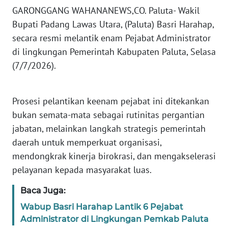
GARONGGANG WAHANANEWS,CO. Paluta- Wakil
KARIR
Bupati Padang Lawas Utara, (Paluta) Basri Harahap,
secara resmi melantik enam Pejabat Administrator
DISCLAIMER
di lingkungan Pemerintah Kabupaten Paluta, Selasa
Wahana
(7/7/2026).
News
Regional
Prosesi pelantikan keenam pejabat ini ditekankan
WN
bukan semata-mata sebagai rutinitas pergantian
SUMUT
jabatan, melainkan langkah strategis pemerintah
daerah untuk memperkuat organisasi,
WN
mendongkrak kinerja birokrasi, dan mengakselerasi
JAKARTA
pelayanan kepada masyarakat luas.
WN
Baca Juga:
JABAR
Wabup Basri Harahap Lantik 6 Pejabat
Administrator di Lingkungan Pemkab Paluta
WN