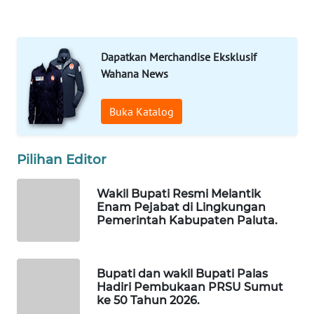
KONSUMEN
FORWAMKI
Dapatkan Merchandise Eksklusif
Wahana News
ALPERKLINAS
Buka Katalog
FORJASIDA
Pilihan Editor
TAMBANG
NEWS
Wakil Bupati Resmi Melantik
Enam Pejabat di Lingkungan
SITUNGIR
Pemerintah Kabupaten Paluta.
NEWS
SIDIKALANG
Bupati dan wakil Bupati Palas
NEWS
Hadiri Pembukaan PRSU Sumut
ke 50 Tahun 2026.