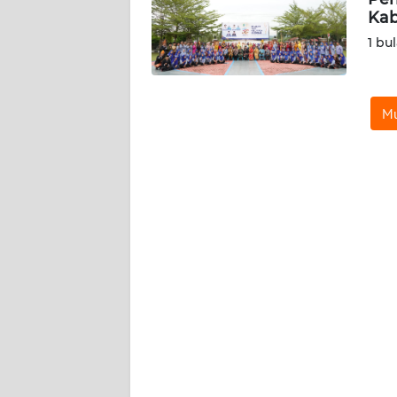
Kab
DISCLAIMER
1 bu
Wahana
News
Regional
Mu
WN
SUMUT
WN
JAKARTA
WN
JABAR
WN
BANTEN