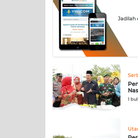
BERITA
Jadilah
KONTAK
KAMI
INFO
IKLAN
TENTANG
KAMI
Ser
Pem
PEDOMAN
Nas
MEDIA
1 bu
SIBER
REDAKSI
Ut
KARIR
Per