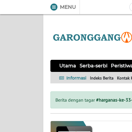
MENU
WAHANA
Tutup
TV
UTAMA
SERBA-
Utama
Serba-serbi
Peristiw
SERBI
Informasi
Indeks Berita
Kontak 
PERISTIWA
TOKOH
Berita dengan tagar
#harganas-ke-33
Informasi
INDEKS