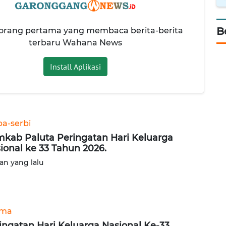
B
 orang pertama yang membaca berita-berita
terbaru Wahana News
Install Aplikasi
ba-serbi
kab Paluta Peringatan Hari Keluarga
ional ke 33 Tahun 2026.
lan yang lalu
ama
ingatan Hari Keluarga Nasional Ke-33