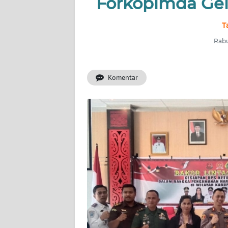
Forkopimda Gela
BERITA
T
KONTAK
KAMI
Rabu
INFO
Komentar
IKLAN
TENTANG
KAMI
PEDOMAN
MEDIA
SIBER
REDAKSI
KARIR