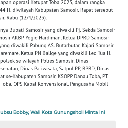
siapan operasi Ketupat Toba 2023, dalam rangka
44 H, diwilayah Kabupaten Samosir. Rapat tersebut
sir, Rabu (12/4/2023).
anya Bupati Samosir yang diwakili Pj. Sekda Samosir
mosir AKBP. Yogie Hardiman, Ketua DPRD Samosir
ang diwakili Pabung AS. Butarbutar, Kajari Samosir
maremare, Ketua PN Balige yang diwakili Leo Tua H.
polsek se-wilayah Polres Samosir, Dinas
ehatan, Dinas Pariwisata, Satpol PP, BPBD, Dinas
at se-Kabupaten Samosir, KSOPP Danau Toba, PT.
 Toba, OPS Kapal Konvensional, Pengusaha Mobil
u Bobby, Wali Kota Gunungsitoli Minta Ini