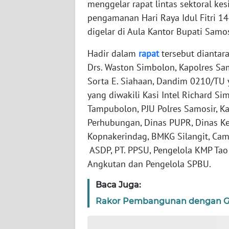
menggelar rapat lintas sektoral ke
WN
pengamanan Hari Raya Idul Fitri 14
NTT
digelar di Aula Kantor Bupati Samo
WN
Hadir dalam
rapat
tersebut diantar
KEPRI
Drs. Waston Simbolon, Kapolres Sa
Sorta E. Siahaan, Dandim 0210/TU y
WN
yang diwakili Kasi Intel Richard Si
PAPUA
Tampubolon, PJU Polres Samosir, Ka
Perhubungan, Dinas PUPR, Dinas Kes
WN
Kopnakerindag, BMKG Silangit, Cam
PAPUA
BARAT
ASDP, PT. PPSU, Pengelola KMP Tao
Angkutan dan Pengelola SPBU.
WN
Baca Juga:
RIAU
Rakor Pembangunan dengan Gubs
WN
SERAMBI