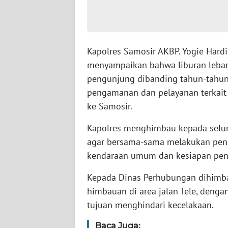
WN
SUMBAR
Kapolres Samosir AKBP. Yogie Har
WN
menyampaikan bahwa liburan lebaran
SUMSEL
pengunjung dibanding tahun-tahun 
pengamanan dan pelayanan terkait
WN
ke Samosir.
BENGKULU
Kapolres menghimbau kepada seluru
WN
agar bersama-sama melakukan pen
LAMPUNG
kendaraan umum dan kesiapan pen
WN
Kepada Dinas Perhubungan dihimb
JATENG
himbauan di area jalan Tele, denga
tujuan menghindari kecelakaan.
WN
NUSANTARA
Baca Juga: