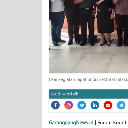
DISCLAIMER
Wahana
News
Regional
WN
SUMUT
WN
JAKARTA
Usai kegiatan rapat lintas sektoral dil
WN
Ikuti Kami di:
JABAR
WN
BANTEN
GaronggangNews.id
|
Forum Koordi