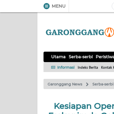
MENU
WAHANA
Tutup
TV
UTAMA
SERBA-
Utama
Serba-serbi
Peristiw
SERBI
Informasi
Indeks Berita
Kontak 
PERISTIWA
Garonggang News
Serba-serbi
TOKOH
Informasi
Kesiapan Oper
INDEKS