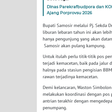
Dinas Parekrafbudpora dan KON
WN
Ajang Porprovsu 2026
JOGJA
Bupati Samosir melalui Pj. Sekda
WN
liburan lebaran tahun ini akan leb
JATIM
hanya pengunjung yang akan datang 
Samosir akan pulang kampung.
WN
BALI
Untuk itulah perlu titik-titik pos
terjadi kemacetan, baik pada jalur
WN
halnya pada stasiun pengisian BBM,
KALBAR
rawan terjadinya kemacetan.
WN
Demi kelancaran, Waston Simbolon
KALTENG
melakukan koordinasi dengan pos
antrian terakhir dengan mengede
WN
KALTARA
penumpang.