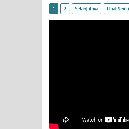
1
2
Selanjutnya
Lihat Sem
WN
KALSEL
WN
KALTIM
WN
SULSEL
WN
GORONTALO
WN
SULUT
WN
MALUKU